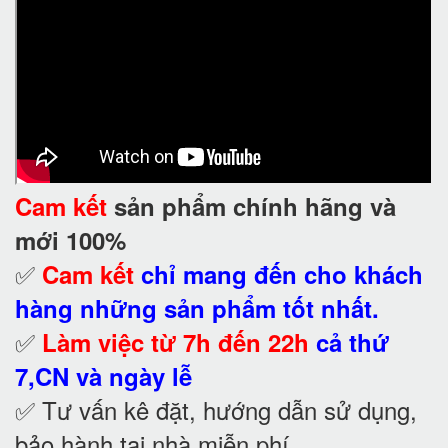
Cam kết
sản phẩm chính hãng và
mới 100%
✅
Cam kết
chỉ mang đến cho khách
hàng những sản phẩm tốt nhất.
✅
Làm việc từ 7h đến 22h
cả thứ
7,CN và ngày lễ
✅ Tư vấn kê đặt, hướng dẫn sử dụng,
bảo hành tại nhà
miễn phí.