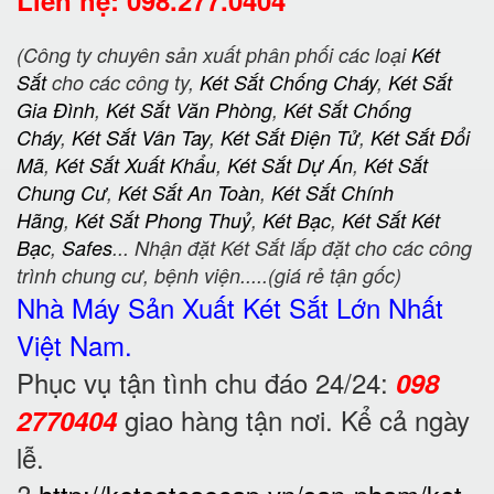
(Công ty chuyên sản xuất phân phối các loại
Két
Sắt
cho các công ty,
Két Sắt Chống Cháy
,
Két Sắt
Gia Đình
,
Két Sắt Văn Phòng
,
Két Sắt Chống
Cháy
,
Két Sắt Vân Tay
,
Két Sắt Điện Tử
,
Két Sắt Đổi
Mã
,
Két Sắt Xuất Khẩu
,
Két Sắt Dự Án
,
Két Sắt
Chung Cư
,
Két Sắt An Toàn
,
Két Sắt Chính
Hãng
,
Két Sắt Phong Thuỷ
,
Két Bạc
,
Két Sắt Két
Bạc
,
Safes
... Nhận đặt Két Sắt lắp đặt cho các công
trình chung cư, bệnh viện.....(giá rẻ tận gốc)
Nhà Máy Sản Xuất Két Sắt
Lớn Nhất
Việt Nam.
Phục vụ tận tình chu đáo 24/24:
098
giao hàng tận nơi. Kể cả ngày
2770404
lễ.