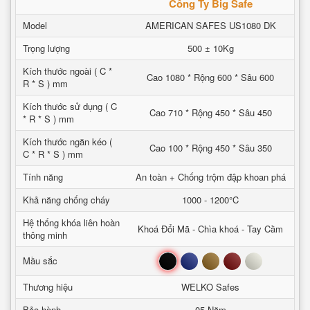
Công Ty Big Safe
Model
AMERICAN SAFES US1080 DK
Trọng lượng
500 ± 10Kg
Kích thước ngoài ( C *
Cao 1080 * Rộng 600 * Sâu 600
R * S ) mm
Kích thước sử dụng ( C
Cao 710 * Rộng 450 * Sâu 450
* R * S ) mm
Kích thước ngăn kéo (
Cao 100 * Rộng 450 * Sâu 350
C * R * S ) mm
Tính năng
An toàn + Chống trộm đập khoan phá
Khả năng chống cháy
1000 - 1200°C
Hệ thống khóa liên hoàn
Khoá Đổi Mã - Chìa khoá - Tay Cầm
thông minh
Đen
Xanh
Nâu
Đỏ
Trắng
Mầu sắc
Thương hiệu
WELKO Safes
Bảo hành
05 Năm