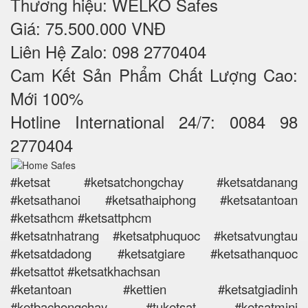
Thương hiệu: WELKO Safes
Giá: 75.500.000 VNĐ
Liên Hệ Zalo: 098 2770404
Cam Kết Sản Phẩm Chất Lượng Cao:
Mới 100%
Hotline International 24/7: 0084 98
2770404
#ketsat #ketsatchongchay #ketsatdanang
#ketsathanoi #ketsathaiphong #ketsatantoan
#ketsathcm #ketsattphcm
#ketsatnhatrang #ketsatphuquoc #ketsatvungtau
#ketsatdadong #ketsatgiare #ketsathanquoc
#ketsattot #ketsatkhachsan
#ketantoan #kettien #ketsatgiadinh
#ketbachongchay #tuketsat #ketsatmini