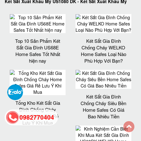
Két Sắt Xuất Khẩu Mỹ US1080 DK
-
Két Sắt Xuất Khẩu Mỹ
Top 10 Sản Phẩm Két
Két Sắt Gia Đình
Sắt Gia Đình US68E
Chống Cháy WELKO
Home Safes Tốt Nhất
Home Safes Loại Nào
hiện nay
Phù Hợp Với Bạn?
Két Sắt Gia Đình
Tổng Kho Két Sắt Gia
Chống Cháy Siêu Bền
Đình Chống Cháy
Home Safes Có Giá
Home Safes Giá Rẻ
0982770404
Bao Nhiêu Tiền
Lưu Ý Khi Mua
back