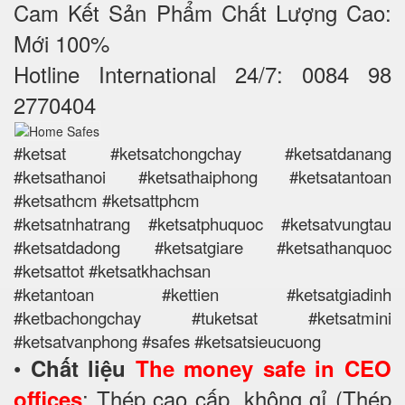
Cam Kết Sản Phẩm Chất Lượng Cao:
Mới 100%
Hotline International 24/7: 0084 98
2770404
#ketsat #ketsatchongchay #ketsatdanang
#ketsathanoi #ketsathaiphong #ketsatantoan
#ketsathcm #ketsattphcm
#ketsatnhatrang #ketsatphuquoc #ketsatvungtau
#ketsatdadong #ketsatgiare #ketsathanquoc
#ketsattot #ketsatkhachsan
#ketantoan #kettien #ketsatgiadinh
#ketbachongchay #tuketsat #ketsatmini
#ketsatvanphong #safes #ketsatsieucuong
•
Chất liệu
The money safe in CEO
: Thép cao cấp, không gỉ (Thép
offices