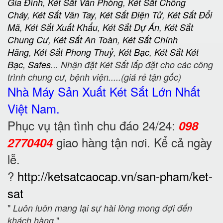
Gia Đình
,
Két Sắt Văn Phòng
,
Két Sắt Chống
Cháy
,
Két Sắt Vân Tay
,
Két Sắt Điện Tử
,
Két Sắt Đổi
Mã
,
Két Sắt Xuất Khẩu
,
Két Sắt Dự Án
,
Két Sắt
Chung Cư
,
Két Sắt An Toàn
,
Két Sắt Chính
Hãng
,
Két Sắt Phong Thuỷ
,
Két Bạc
,
Két Sắt Két
Bạc
,
Safes
... Nhận đặt Két Sắt lắp đặt cho các công
trình chung cư, bệnh viện.....(giá rẻ tận gốc)
Nhà Máy Sản Xuất Két Sắt
Lớn Nhất
Việt Nam.
Phục vụ tận tình chu đáo 24/24:
098
giao hàng tận nơi. Kể cả ngày
2770404
lễ.
?
http://ketsatcaocap.vn/san-pham/ket-
sat
"
Luôn luôn mang lại sự hài lòng mong đợi đến
"
khách hàng