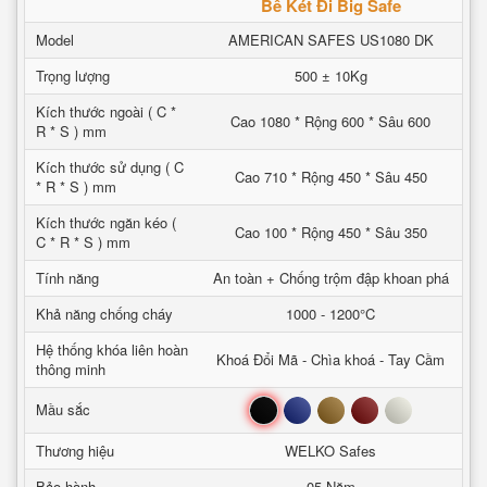
Bê Két Đi Big Safe
Model
AMERICAN SAFES US1080 DK
Trọng lượng
500 ± 10Kg
Kích thước ngoài ( C *
Cao 1080 * Rộng 600 * Sâu 600
R * S ) mm
Kích thước sử dụng ( C
Cao 710 * Rộng 450 * Sâu 450
* R * S ) mm
Kích thước ngăn kéo (
Cao 100 * Rộng 450 * Sâu 350
C * R * S ) mm
Tính năng
An toàn + Chống trộm đập khoan phá
Khả năng chống cháy
1000 - 1200°C
Hệ thống khóa liên hoàn
Khoá Đổi Mã - Chìa khoá - Tay Cầm
thông minh
Đen
Xanh
Nâu
Đỏ
Trắng
Mầu sắc
Thương hiệu
WELKO Safes
Bảo hành
05 Năm