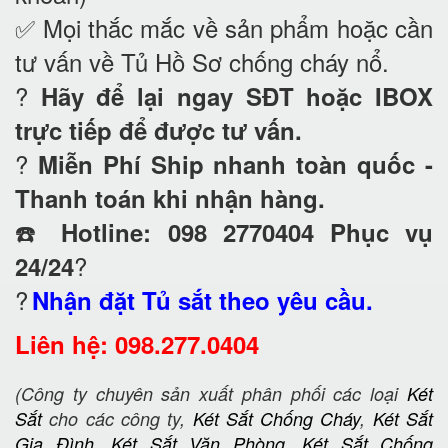
✅ Mọi thắc mắc về sản phẩm hoặc cần
tư vấn về Tủ Hồ Sơ chống cháy nổ
.
?
Hãy để lại ngay SĐT hoặc IBOX
trực tiếp để được tư vấn.
?
Miễn Phí Ship nhanh toàn quốc -
Thanh toán khi nhận hàng.
☎️
Hotline: 098 2770404 Phục vụ
?
24/24
?
Nhận đặt Tủ sắt theo yêu cầu.
Liên hệ: 098.277.0404
(Công ty chuyên sản xuất phân phối các loại
Két
Sắt
cho các công ty,
Két Sắt Chống Cháy
,
Két Sắt
Gia Đình
,
Két Sắt Văn Phòng
,
Két Sắt Chống