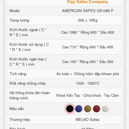
Đẹp Safes Company
Model
AMERICAN SAFES US1080 F
Trọng lượng
500 ± 10Kg
Kích thước ngoài ( C *
Cao 1080 * Rộng 600 * Sâu 600
R * S ) mm
Kích thước sử dụng ( C
Cao 710 * Rộng 450 * Sâu 450
* R * S ) mm
Kích thước ngăn kéo (
Cao 100 * Rộng 450 * Sâu 350
C * R * S ) mm
Tính năng
An toàn + Chống trộm đập khoan phá
Khả năng chống cháy
1000 - 1200°C
Hệ thống khóa liên hoàn
Khoá Vân Tay - Chìa khoá - Tay Cầm
thông minh
Đen
Xanh
Nâu
Đỏ
Trắng
Mầu sắc
Thương hiệu
WELKO Safes
Bảo hành
10 Năm