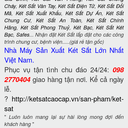
Cháy
,
Két Sắt Vân Tay
,
Két Sắt Điện Tử
,
Két Sắt Đổi
Mã
,
Két Sắt Xuất Khẩu
,
Két Sắt Dự Án
,
Két Sắt
Chung Cư
,
Két Sắt An Toàn
,
Két Sắt Chính
Hãng
,
Két Sắt Phong Thuỷ
,
Két Bạc
,
Két Sắt Két
Bạc
,
Safes
... Nhận đặt Két Sắt lắp đặt cho các công
trình chung cư, bệnh viện.....(giá rẻ tận gốc)
Nhà Máy Sản Xuất Két Sắt
Lớn Nhất
Việt Nam.
Phục vụ tận tình chu đáo 24/24:
098
giao hàng tận nơi. Kể cả ngày
2770404
lễ.
?
http://ketsatcaocap.vn/san-pham/ket-
sat
"
Luôn luôn mang lại sự hài lòng mong đợi đến
"
khách hàng