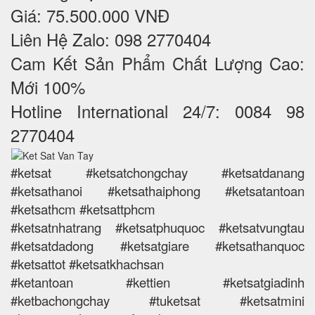
Giá: 75.500.000 VNĐ
Liên Hệ Zalo: 098 2770404
Cam Kết Sản Phẩm Chất Lượng Cao:
Mới 100%
Hotline International 24/7: 0084 98
2770404
#ketsat #ketsatchongchay #ketsatdanang
#ketsathanoi #ketsathaiphong #ketsatantoan
#ketsathcm #ketsattphcm
#ketsatnhatrang #ketsatphuquoc #ketsatvungtau
#ketsatdadong #ketsatgiare #ketsathanquoc
#ketsattot #ketsatkhachsan
#ketantoan #kettien #ketsatgiadinh
#ketbachongchay #tuketsat #ketsatmini