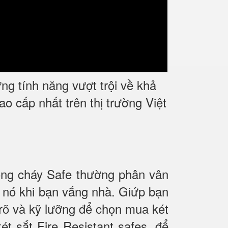
g tính năng vượt trội về khả
cấp nhất trên thị trường Việt
hống cháy Safe thường phân vân
ào nó khi bạn vắng nhà. Giứp bạn
u rõ và kỹ lưỡng để chọn mua két
ét sắt Fire Resistant safes, để