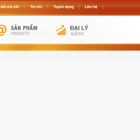
đổi mã két
Tin tức
Tuyển dụng
Liên hệ