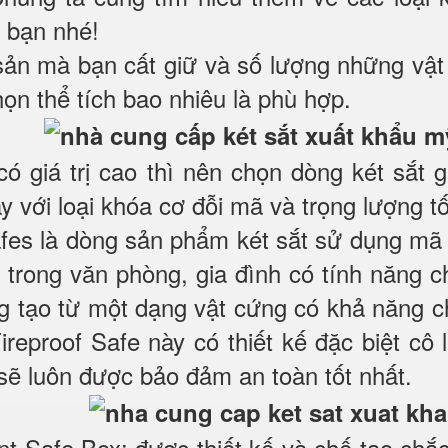
i bạn nhé!
 sản mà bạn cất giữ và số lượng những vật
họn thể tích bao nhiêu là phù hợp.
 có giá trị cao thì nên chọn dòng két sắt 
với loại khóa cơ đỗi mã và trọng lượng tối
es là dòng sản phẩm két sắt sử dụng mã k
trong văn phòng, gia đình có tính năng 
ng tạo từ một dạng vật cứng có khả năng c
Fireproof Safe này có thiết kế đặc biệt cô
 sẽ luôn được bảo đảm an toàn tốt nhất.
nt Safe Box: được thiết kế và chế tạo ch