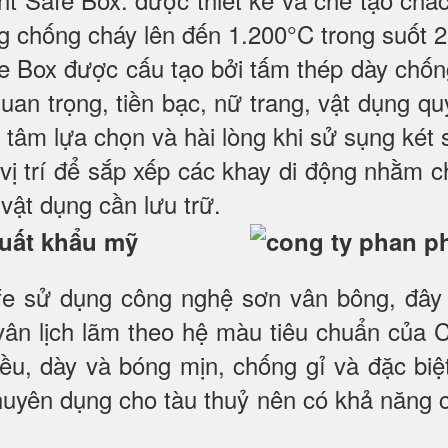
g chống cháy lên đến 1.200°C trong suốt 2
fe Box được cấu tạo bởi tấm thép dày chố
quan trọng, tiền bạc, nữ trang, vật dụng 
 tâm lựa chọn và hài lòng khi sử sụng két 
vị trí để sắp xếp các khay di động nhằm c
vật dụng cần lưu trữ.
fe sử dụng công nghệ sơn vân bông, đây
 vân lịch lãm theo hệ màu tiêu chuẩn của 
ều, dày và bóng mịn, chống gỉ và đặc biệt
chuyên dụng cho tàu thuỷ nên có khả năng