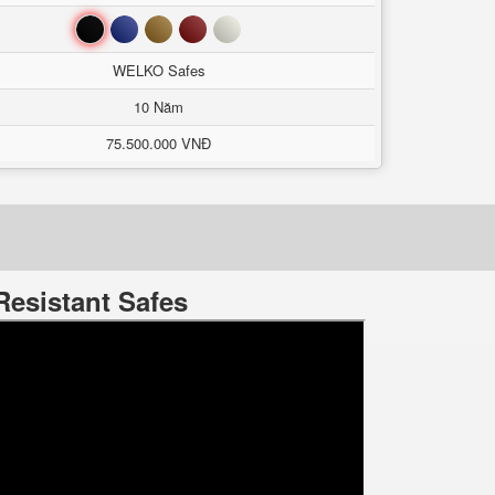
Đen
Xanh
Nâu
Đỏ
Trắng
WELKO Safes
10 Năm
75.500.000 VNĐ
esistant Safes