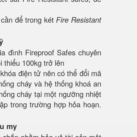
 cần để trong két
Fire Resistant
gia đình Fireproof Safes chuyên
 thiểu 100kg trở lên
hóa điện tử nên có thể đổi mã
chống cháy và hệ thống khoá an
hống cháy tại một ngưỡng nhiệt
 lập trong trường hợp hỏa hoạn.
ắc chắn nhằm bảo vệ tài sản một