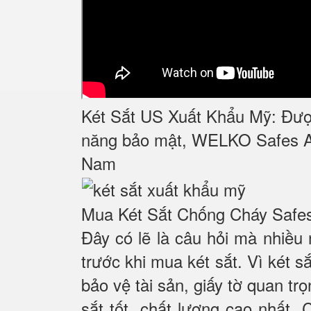
Két Sắt US Xuất Khẩu Mỹ: Được
năng bảo mật, WELKO Safes AM
Nam
Mua Két Sắt Chống Cháy Safes l
Đây có lẽ là câu hỏi mà nhiều
trước khi mua két sắt. Vì két s
bảo vệ tài sản, giấy tờ quan tr
sắt tốt, chất lượng cao nhất. 