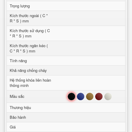
Trọng lượng
Kích thước ngoài ( C *
R * S ) mm
Kích thước sử dụng ( C
* R * S ) mm
Kích thước ngăn kéo (
C * R * S ) mm
Tính năng
Khả năng chống cháy
Hệ thống khóa liên hoàn
thông minh
Đen
Xanh
Nâu
Đỏ
Trắng
Mầu sắc
Thương hiệu
Bảo hành
Giá