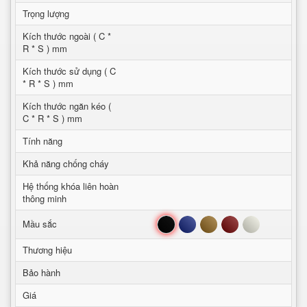
Trọng lượng
Kích thước ngoài ( C *
R * S ) mm
Kích thước sử dụng ( C
* R * S ) mm
Kích thước ngăn kéo (
C * R * S ) mm
Tính năng
Khả năng chống cháy
Hệ thống khóa liên hoàn
thông minh
Đen
Xanh
Nâu
Đỏ
Trắng
Mầu sắc
Thương hiệu
Bảo hành
Giá