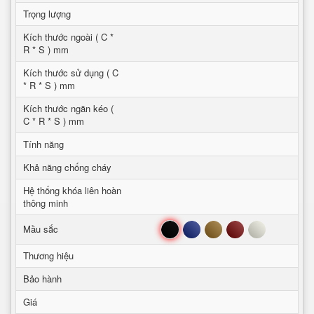
Trọng lượng
Kích thước ngoài ( C *
R * S ) mm
Kích thước sử dụng ( C
* R * S ) mm
Kích thước ngăn kéo (
C * R * S ) mm
Tính năng
Khả năng chống cháy
Hệ thống khóa liên hoàn
thông minh
Đen
Xanh
Nâu
Đỏ
Trắng
Mầu sắc
Thương hiệu
Bảo hành
Giá