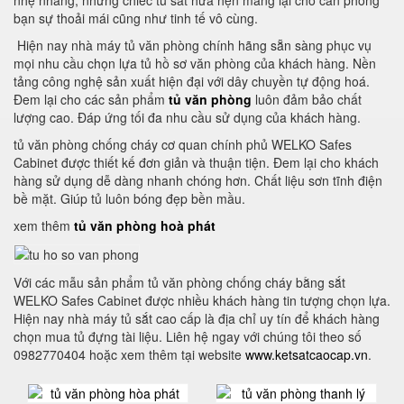
nhẹ nhàng, những chiếc tủ sắt hứa hẹn mang lại cho căn phòng
bạn sự thoải mái cũng như tinh tế vô cùng.
Hiện nay nhà máy tủ văn phòng chính hãng sẵn sàng phục vụ
mọi nhu cầu chọn lựa tủ hồ sơ văn phòng của khách hàng. Nền
tảng công nghệ sản xuất hiện đại với dây chuyền tự động hoá.
Đem lại cho các sản phẩm
tủ văn phòng
luôn đảm bảo chất
lượng cao. Đáp ứng tối đa nhu cầu sử dụng của khách hàng.
tủ văn phòng chống cháy cơ quan chính phủ WELKO Safes
Cabinet được thiết kế đơn giản và thuận tiện. Đem lại cho khách
hàng sử dụng dễ dàng nhanh chóng hơn. Chất liệu sơn tĩnh điện
bề mặt. Giúp tủ luôn bóng đẹp bền mầu.
xem thêm
tủ văn phòng hoà phát
Với các mẫu sản phẩm tủ văn phòng chống cháy bằng sắt
WELKO Safes Cabinet được nhiều khách hàng tin tượng chọn lựa.
Hiện nay nhà máy tủ sắt cao cấp là địa chỉ uy tín để khách hàng
chọn mua tủ đựng tài liệu. Liên hệ ngay với chúng tôi theo số
0982770404 hoặc xem thêm tại website
www.ketsatcaocap.vn
.