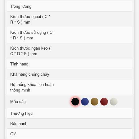
Trọng lượng
Kích thước ngoài ( C *
R * S ) mm
Kích thước sử dụng ( C
* R * S ) mm
Kích thước ngăn kéo (
C * R * S ) mm
Tính năng
Khả năng chống cháy
Hệ thống khóa liên hoàn
thông minh
Đen
Xanh
Nâu
Đỏ
Trắng
Mầu sắc
Thương hiệu
Bảo hành
Giá