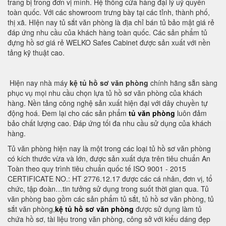
trang bị trong đơn vị mình. Hệ thống cửa hàng đại lý uỷ quyển
toàn quốc. Với các showroom trưng bày tại các tỉnh, thành phố,
thị xã. HIện nay tủ sắt văn phòng là địa chỉ bán tủ bảo mật giá rẻ
đáp ứng nhu cầu của khách hàng toàn quốc. Các sản phẩm tủ
đựng hồ sơ giá rẻ WELKO Safes Cabinet được sản xuất với nền
tảng kỹ thuật cao.
Hiện nay nhà máy
kệ tủ hồ sơ văn phòng
chính hãng sẵn sàng
phục vụ mọi nhu cầu chọn lựa tủ hồ sơ văn phòng của khách
hàng. Nền tảng công nghệ sản xuất hiện đại với dây chuyền tự
động hoá. Đem lại cho các sản phẩm
tủ văn phòng
luôn đảm
bảo chất lượng cao. Đáp ứng tối đa nhu cầu sử dụng của khách
hàng.
Tủ văn phòng hiện nay là một trong các loại tủ hồ sơ văn phòng
có kích thước vừa và lớn, được sản xuất dựa trên tiêu chuẩn An
Toàn theo quy trình tiêu chuẩn quốc tế ISO 9001 - 2015
CERTIFICATE NO.: HT 2776.12.17 được các cá nhân, đơn vị, tổ
chức, tập đoàn…tin tưởng sử dụng trong suốt thời gian qua. Tủ
văn phòng bao gồm các sản phẩm tủ sắt, tủ hồ sơ văn phòng, tủ
sắt văn phòng,
kệ tủ hồ sơ văn phòng
được sử dụng làm tủ
chứa hồ sơ, tài liệu trong văn phòng, công sở với kiểu dáng đẹp