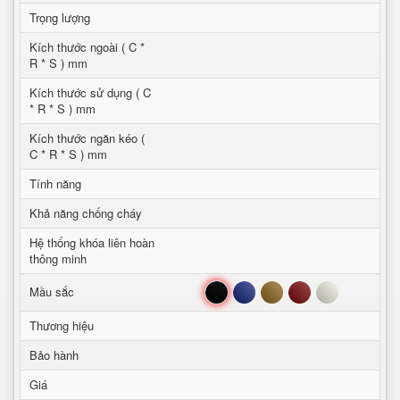
Trọng lượng
Kích thước ngoài ( C *
R * S ) mm
Kích thước sử dụng ( C
* R * S ) mm
Kích thước ngăn kéo (
C * R * S ) mm
Tính năng
Khả năng chống cháy
Hệ thống khóa liên hoàn
thông minh
Đen
Xanh
Nâu
Đỏ
Trắng
Mầu sắc
Thương hiệu
Bảo hành
Giá