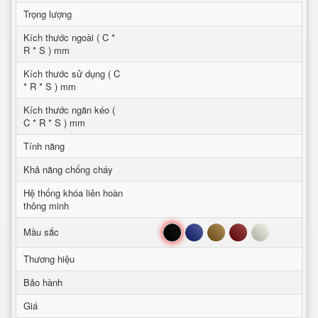
Trọng lượng
Kích thước ngoài ( C *
R * S ) mm
Kích thước sử dụng ( C
* R * S ) mm
Kích thước ngăn kéo (
C * R * S ) mm
Tính năng
Khả năng chống cháy
Hệ thống khóa liên hoàn
thông minh
Đen
Xanh
Nâu
Đỏ
Trắng
Mầu sắc
Thương hiệu
Bảo hành
Giá