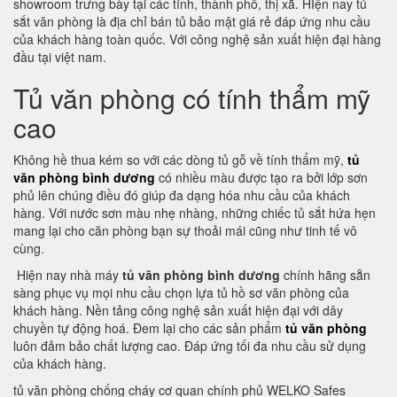
showroom trưng bày tại các tỉnh, thành phố, thị xã. HIện nay tủ
sắt văn phòng là địa chỉ bán tủ bảo mật giá rẻ đáp ứng nhu cầu
của khách hàng toàn quốc. Với công nghệ sản xuất hiện đại hàng
đầu tại việt nam.
Tủ văn phòng có tính thẩm mỹ
cao
Không hề thua kém so với các dòng tủ gỗ về tính thẩm mỹ,
tủ
văn phòng bình dương
có nhiều màu được tạo ra bởi lớp sơn
phủ lên chúng điều đó giúp đa dạng hóa nhu cầu của khách
hàng. Với nước sơn màu nhẹ nhàng, những chiếc tủ sắt hứa hẹn
mang lại cho căn phòng bạn sự thoải mái cũng như tinh tế vô
cùng.
Hiện nay nhà máy
tủ văn phòng bình dương
chính hãng sẵn
sàng phục vụ mọi nhu cầu chọn lựa tủ hồ sơ văn phòng của
khách hàng. Nền tảng công nghệ sản xuất hiện đại với dây
chuyền tự động hoá. Đem lại cho các sản phẩm
tủ văn phòng
luôn đảm bảo chất lượng cao. Đáp ứng tối đa nhu cầu sử dụng
của khách hàng.
tủ văn phòng chống cháy cơ quan chính phủ WELKO Safes