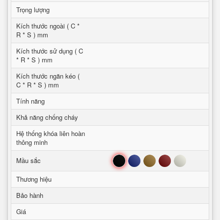
Trọng lượng
Kích thước ngoài ( C *
R * S ) mm
Kích thước sử dụng ( C
* R * S ) mm
Kích thước ngăn kéo (
C * R * S ) mm
Tính năng
Khả năng chống cháy
Hệ thống khóa liên hoàn
thông minh
Đen
Xanh
Nâu
Đỏ
Trắng
Mầu sắc
Thương hiệu
Bảo hành
Giá