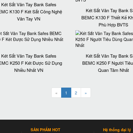
Két Sắt Vân Tay Bank Safes
Két Sắt Vân Tay Bank S
MC K130 F Két Sắt Công Nghệ
BEMC K130 F Thiết Kế K
Vân Tay VN
Phù Hợp BVTS
Két Sắt Vân Tay Bank Safes
Két Sắt Vân Tay Bank S
EMC K250 F Két Được Sử Dụng
BEMC K250 F Người Tiêu
Nhiều Nhất VN
Quan Tâm Nhất
«
1
2
»
SẢN PHẨM HOT
Hệ thống đại lý