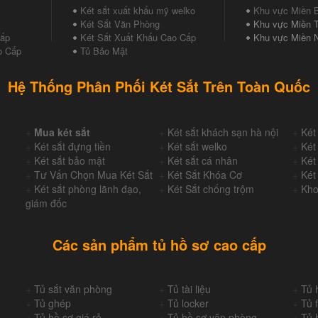
Két sắt xuất khẩu mỹ welko
Khu vực Miền 
Két Sắt Văn Phòng
Khu vực Miền T
Cấp
Két Sắt Xuất Khẩu Cao Cấp
Khu vực Miền 
o Cấp
Tủ Bảo Mật
Hệ Thống Phân Phối Két Sắt Trên Toàn Quốc
+
Mua két sắt
+
Két sắt khách sạn hà nội
+
Két
+
Két sắt đựng tiền
+
Két sắt welko
+
Két
+
Két sắt bảo mật
+
Két sắt cá nhân
+
Két
+
Tư Vấn Chọn Mua Két Sắt
+
Két Sắt Khóa Cơ
+
Két
+
Két sắt phòng lãnh đạo,
+
Két Sắt chống trộm
+
Kho
giám đốc
Các sản phẩm tủ hồ sơ cao cấp
+
Tủ sắt văn phòng
+
Tủ tài liệu
+
Tủ 
+
Tủ ghép
+
Tủ locker
+
Tủ f
+
Tủ hồ sơ giá rẻ
+
Tủ hồ sơ văn phòng
+
Tủ 