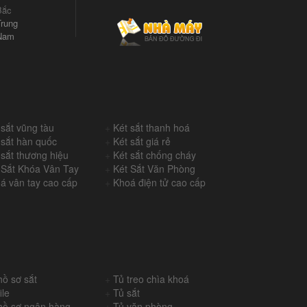
Bắc
rung
Nam
 sắt vũng tàu
+
Két sắt thanh hoá
 sắt hàn quốc
+
Két sắt giá rẻ
 sắt thương hiệu
+
Két sắt chống cháy
 Sắt Khóa Vân Tay
+
Két Sắt Văn Phòng
á vân tay cao cấp
+
Khoá điện tử cao cấp
hồ sơ sắt
+
Tủ treo chìa khoá
ile
+
Tủ sắt
hồ sơ ngân hàng
+
Tủ văn phòng