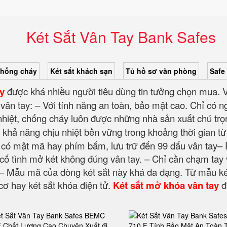
Két Sắt Vân Tay Bank Safes
chống cháy
Két sắt khách sạn
Tủ hồ sơ văn phòng
Safe
ay
được khá nhiều người tiêu dùng tin tưởng chọn mua. V
 vân tay: – Với tính năng an toàn, bảo mật cao. Chỉ có
hiệt, chống cháy luôn được những nhà sản xuất chú trọn
 khả năng chịu nhiệt bền vững trong khoảng thời gian từ
 có mật mã hay phím bấm, lưu trữ đến 99 dấu vân tay–
 cố tình mở két không đúng vân tay. – Chỉ cần chạm tay
 – Mẫu mã của dòng két sắt này khá đa dạng. Từ mẫu ké
ơ hay két sắt khóa điện tử.
Két sắt mở khóa vân tay
đ