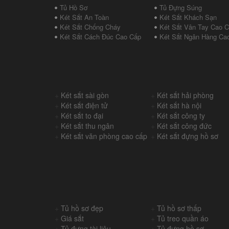
Tủ Hồ Sơ
Tủ Đựng Súng
Két Sắt An Toàn
Két Sắt Khách Sạn
Két Sắt Chống Cháy
Két Sắt Vân Tay Cao 
Két Sắt Cách Đúc Cao Cấp
Két Sắt Ngân Hàng Ca
+
Két sắt sài gòn
+
Két sắt hải phòng
+
Két sắt điện tử
+
Két sắt hà nội
+
Két sắt to đại
+
Két sắt công ty
+
Két sắt thu ngân
+
Két sắt công đức
+
Két sắt văn phòng cao cấp
+
Két sắt đựng hồ sơ
+
Tủ hồ sơ đẹp
+
Tủ hồ sơ thấp
+
Giá sắt
+
Tủ treo quần áo
+
Tủ đựng tài liệu
+
Tủ đựng hồ sơ