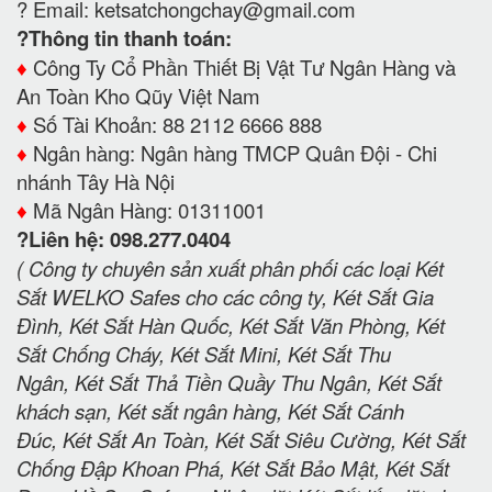
? Email:
ketsatchongchay@gmail.com
?Thông tin thanh toán:
♦️
Công Ty Cổ Phần Thiết Bị Vật Tư Ngân Hàng và
An Toàn Kho Qũy Việt Nam
♦️
Số Tài Khoản: 88 2112 6666 888
♦️
Ngân hàng: Ngân hàng TMCP Quân Đội - Chi
nhánh Tây Hà Nội
♦️
Mã Ngân Hàng: 01311001
?Liên hệ: 098.277.0404
( Công ty chuyên sản xuất phân phối các loại Két
Sắt WELKO Safes cho các công ty, Két Sắt Gia
Đình, Két Sắt Hàn Quốc, Két Sắt Văn Phòng, Két
Sắt Chống Cháy, Két Sắt Mini, Két Sắt Thu
Ngân, Két Sắt Thả Tiền Quầy Thu Ngân, Két Sắt
khách sạn, Két sắt ngân hàng, Két Sắt Cánh
Đúc, Két Sắt An Toàn, Két Sắt Siêu Cường, Két Sắt
Chống Đập Khoan Phá, Két Sắt Bảo Mật, Két Sắt