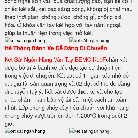
công nghệ sơn vân búa chất lượng cao, bạn sẽ có 1
chiếc két sắt, két bạc sáng bóng, không bị phai màu
theo thời gian, chống xước, chống gỉ, chống oxi
hóa. Ổ khóa vân tay két hợp với tay nắm ngoại,
giúp ta thuận tiện trong việc mở két.
Hệ Thống Bánh Xe Dễ Dàng Di Chuyển
Két Sắt Ngân Hàng Vân Tay BEMC K50F
chân két
được bố trí 4 bánh xe đúc đặc tạo sự thuận tiện
trong việc di chuyển. Két sắt có 1 ngăn kéo nhỏ để
cất giữ tài sản quan trọng và 02 đợt có thể dễ dàng
di chuyển tuỳ ý. Két sắt được thiết kế và chế tạo
chắc chắn nhằm bảo vệ tài sản một cách an toàn
nhất. Lớp chống cháy dày tiêu chuẩn với khả năng
chống cháy vượt trội lên đến 1.200°C trong suốt 2
giờ.