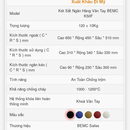
Xuất Khẩu Đi Mỹ
Két Sắt Ngân Hàng Vân Tay BEMC
Model
K50F
Trọng lượng
120 ± 10Kg
Kích thước ngoài ( C *
Cao 650 * Rộng 450 * Sâu * 510 mm
R * S ) mm
Kích thước sử dụng ( C
Cao 310 * Rộng 340 * Sâu 330 mm
* R * S ) mm
Kích thước ngăn kéo (
Cao 90 * Rộng 230 * Sâu 300 mm
C * R * S ) mm
Tính năng
An Toàn Chống trộm
Khả năng chống cháy
1000 - 1200°C
Hệ thống khóa liên hoàn
Khoá Vân Tay
thông minh
Đen
Xanh
Nâu
Đỏ
Trắng
Mầu sắc
Thương hiệu
BEMC Safes