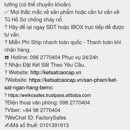
lưỡng (có thể chuyển khoản)
✅ Mọi thắc mắc về sản phẩm hoặc cần tư vấn về
Tủ Hồ Sơ chống cháy nổ.
?
Hãy để lại ngay SĐT hoặc IBOX trực tiếp để được
tư vấn.
?
Miễn Phí Ship nhanh toàn quốc - Thanh toán khi
nhận hàng.
☎️ Hotline: 098 2770404 Phục vụ 24/24h
?
Nhận Đặt Két Sắt Theo Yêu Cầu.
? Website:
http://ketsatcaocap.vn
?Website:
https://ketsatcaocap.vn/san-pham/ket-
sat-ngan-hang-bemc
?
https://welkosafes.trustpass.alibaba.com
?Điện thoại văn phòng: 098 2770404
?Viber: +84 98 2770404
?WeChat ID: FactorySafes
✍️Mã số thuế: 0101391913