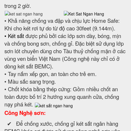
trong 2 giờ.
• Khả năng chống va đập và chịu lực Home Safe:
Khi cho két rơi tự do từ độ cao 30feet (9.144m).
• Két sắt
được phủ bởi các lớp sơn dày, bóng, mịn
và chống bong sơn, chống gỉ. Đặc biệt sử dụng lớp
sơn lót chuyên dùng cho Tàu thuỷ chống mặn ở các
vùng ven biển Việt Nam (Công nghệ này chỉ có ở
dòng két sắt BEMC).
• Tay nắm xếp gọn, an toàn cho trẻ em.
• Màu sắc sang trọng.
• Chốt khóa bằng thép cứng: Gồm nhiều chốt an
toàn được bố trí 2 hướng xung quanh cửa, chống
nạy phá két.
Công Nghệ sơn:
✔ Để chống xước, chống gỉ két sắt ngân hàng
BEMC khóa cơ được sử dụng công nghệ sơn vân