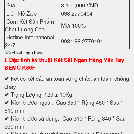
Giá
8,100,000 VNĐ
Liên Hệ Zalo
098 2770404
Cam Kết Sản Phẩm
Mới 100%
Chất Lượng Cao
Hotline International
0084 98 2770404
24/7
I
. Đặc tính kỹ thuật
Két Sắt Ngân Hàng Vân Tay
BEMC K50F
✔
Két có kết cấu an toàn vững chắc, an toàn, chống
cháy
✔
Trọng Lượng: 120 ± 10Kg
✔
Kích thước ngoài: Cao 650 * Rộng 450 * Sâu *
510 mm
✔
Kích thước sử dụng: Cao 310 * Rộng 340 * Sâu
330 mm
Kích thước khay thả tiền: Cao 90 * Rộng 230 *