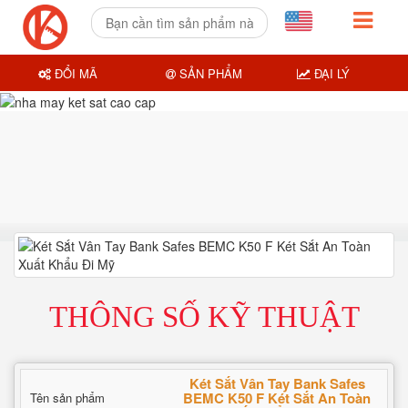
ĐỔI MÃ
SẢN PHẨM
ĐẠI LÝ
THÔNG SỐ KỸ THUẬT
Két Sắt Vân Tay Bank Safes
BEMC K50 F Két Sắt An Toàn
Tên sản phẩm