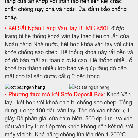
răng cưa ăn khớp với thân tạo nên liên kết chắc
chắn chống nạy phá và ngăn lửa, đảm bảo chống
cháy.
• Két Sắt Ngân Hàng Vân Tay BEMC K50F
được
trang bị hệ thống khoá vân tay theo tiêu chuẩn của
Ngân hàng Nhà nước, hệt hợp khóa vân tay với chìa
khóa chống sao chép. Hệ thống khoá này rất bền và
có độ bảo mật an toàn cực kì cao. Hệ thống nhiều ổ
khoá tạo thành nhiều lớp bảo vệ giúp tăng độ bảo
mật cho tài sản được cất giữ bên trong.
• Phương thức mở két Safe Deposit Box:
Khoá Vân
tay - kết hợp với khoá chia bi chống sao chép, Tổng
dung lượng: 100 dấu vân tay. Tốc độ xác nhận: < 1
giây Độ phân giải của cảm biến: 500 dpi Lưu và xóa
dấu vân tay trực tiếp trên khóa không cần kết nối với
máy vi tính. Khả năng chống lửa lên đến 1.200°C