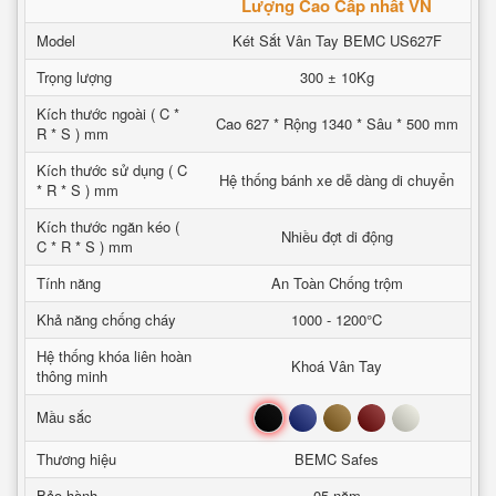
Lượng Cao Cấp nhất VN
Model
Két Sắt Vân Tay BEMC US627F
Trọng lượng
300 ± 10Kg
Kích thước ngoài ( C *
Cao 627 * Rộng 1340 * Sâu * 500 mm
R * S ) mm
Kích thước sử dụng ( C
Hệ thống bánh xe dễ dàng di chuyển
* R * S ) mm
Kích thước ngăn kéo (
Nhiều đợt di động
C * R * S ) mm
Tính năng
An Toàn Chống trộm
Khả năng chống cháy
1000 - 1200°C
Hệ thống khóa liên hoàn
Khoá Vân Tay
thông minh
Đen
Xanh
Nâu
Đỏ
Trắng
Mầu sắc
Thương hiệu
BEMC Safes
Bảo hành
05 năm