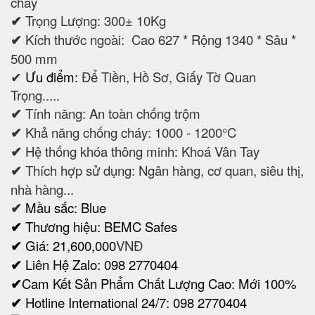
cháy
✔
Trọng Lượng: 300± 10Kg
✔
Kích thước ngoài: Cao 627 * Rộng 1340 * Sâu *
500 mm
✔
Ưu điểm:
Để Tiền, Hồ Sơ, Giấy Tờ Quan
Trọng.....
✔
Tính năng: An toàn chống trộm
✔
Khả năng chống cháy: 1000 - 1200°C
✔
Hệ thống khóa thông minh: Khoá Vân Tay
✔
Thích hợp sử dụng: Ngân hàng, cơ quan, siêu thị,
nhà hàng...
✔
Mầu sắc: Blue
✔
Thương hiệu: BEMC Safes
✔
Giá: 21,600,000
VNĐ
✔
Liên Hệ Zalo: 098 2770404
✔
Cam Kết Sản Phẩm Chất Lượng Cao: Mới 100%
✔
Hotline International 24/7: 098 2770404