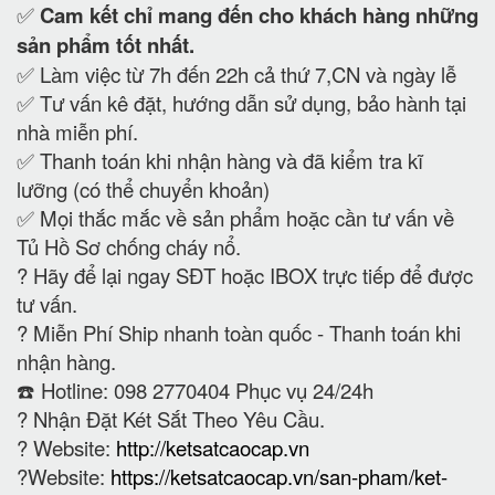
✅
Cam kết
chỉ mang đến cho khách hàng những
sản phẩm tốt nhất.
✅ Làm việc từ 7h đến 22h cả thứ 7,CN và ngày lễ
✅ Tư vấn kê đặt, hướng dẫn sử dụng, bảo hành tại
nhà miễn phí.
✅ Thanh toán khi nhận hàng và đã kiểm tra kĩ
lưỡng (có thể chuyển khoản)
✅ Mọi thắc mắc về sản phẩm hoặc cần tư vấn về
Tủ Hồ Sơ chống cháy nổ.
?
Hãy để lại ngay SĐT hoặc IBOX trực tiếp để được
tư vấn.
?
Miễn Phí Ship nhanh toàn quốc - Thanh toán khi
nhận hàng.
☎️ Hotline: 098 2770404 Phục vụ 24/24h
?
Nhận Đặt Két Sắt Theo Yêu Cầu.
? Website:
http://ketsatcaocap.vn
?Website:
https://ketsatcaocap.vn/san-pham/ket-