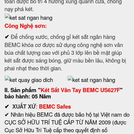
toàn được bố trí 4 hướng xung quanh cửa, chống
nạy phá két.
Công Nghệ sơn:
✔
Để chống xước, chống gỉ két sắt ngân hàng
BEMC khóa cơ được sử dụng công nghệ sơn vân
búa chất lượng cao với phủ 3 lớp lên bề mặt giúp
két sắt được sáng bóng, giữ màu bền lâu, không bị
phai nhạt theo thời gian.
II. Sản phẩm "
Két Sắt
Vân Tay BEMC
US627F
"
bảo hành: 05 Năm
✔
XUẤT XỨ
:
BEMC Safes
✔ Nhãn hiệu BEMC đã được bảo hộ tại Việt nam do
CỤC SỞ HỮU TRÍ TUỆ CẤP TỪ NĂM 2009 (được
Cục Sở Hữu Trí Tuệ cấp theo quyết định số