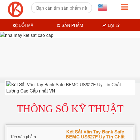
ĐỔI MÃ
SẢN PHẨM
ĐẠI LÝ
THÔNG SỐ KỸ THUẬT
Két Sắt Vân Tay Bank Safe
BEMC US627F Uy Tín Chất
Tên sản phẩm