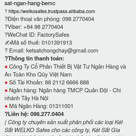
sat-ngan-hang-bemc
?
https://welkosafes.trustpass.alibaba.com
?Điện thoại văn phòng: 098 2770404
?Viber: +84 98 2770404
?WeChat ID: FactorySafes
✍️Mã số thuế: 0101391913
? Email:
ketsatchongchay@gmail.com
?Thông tin thanh toán:
♦️
Công Ty Cổ Phần Thiết Bị Vật Tư Ngân Hàng và
An Toàn Kho Qũy Việt Nam
♦️
Số Tài Khoản: 88 2112 6666 888
♦️
Ngân hàng: Ngân hàng TMCP Quân Đội - Chi
nhánh Tây Hà Nội
♦️
Mã Ngân Hàng: 01311001
?Liên hệ: 098.277.0404
( Công ty chuyên sản xuất phân phối các loại Két
Sắt WELKO Safes cho các công ty, Két Sắt Gia