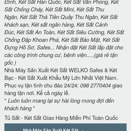
Đình, Két Sắt Hàn Quốc, Két Sắt Văn Phòng, Két
Sắt Chống Cháy, Két Sắt Mini, Két Sắt Thu
Ngân, Két Sắt Thả Tiền Quầy Thu Ngân, Két Sắt
khách sạn, Két sắt ngân hàng, Két Sắt Cánh
Đúc, Két Sắt An Toàn, Két Sắt Siêu Cường, Két Sắt
Chống Đập Khoan Phá, Két Sắt Bảo Mật, Két Sắt
Đựng Hồ Sơ, Safes... Nhận đặt Két Sắt lắp đặt cho
các công trình chung cư, bệnh viện.....(giá rẻ tận
gốc )
Nhà Máy Sản Xuất Két Sắt WELKO Safes & Két
Bạc - Két Sắt Xuất Khẩu Mỹ Lớn Nhất Việt Nam.
Phục vụ tận tình chu đáo 24/24:
098 2770404
giao
hàng tận nơi. Kể cả ngày lễ.
"
Luôn luôn mang lại sự hài lòng mong đợi đến
khách hàng
"
Tủ Sắt - Két Sắt Giao Hàng Miễn Phí Toàn Quốc