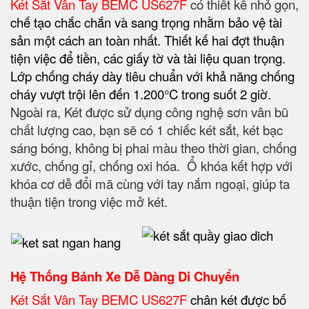
Két Sắt Vân Tay BEMC US627F
có thiết kế nhỏ gọn,
chế tạo chắc chắn
và sang trọng
nhằm bảo vệ tài
sản một cách an toàn nhất
. Thiết kế hai đợt thuận
tiện việc để tiền, các giấy tờ và tài liệu quan trọng.
Lớp chống cháy dày tiêu chuẩn với khả năng chống
cháy vượt trội lên đến 1.200°C trong suốt 2 giờ.
Ngoài ra, Két được sử dụng công nghệ sơn vân bũ
chất lượng cao, bạn sẽ có 1 chiếc két sắt, két bạc
sáng bóng, không bị phai màu theo thời gian, chống
xước, chống gỉ, chống oxi hóa. Ổ khóa kết hợp với
khóa cơ dễ đổi mã cùng với tay nắm ngoại, giúp ta
thuận tiện trong việc mở két.
Hệ Thống Bánh Xe Dễ Dàng Di Chuyển
Két Sắt Vân Tay BEMC US627F
chân két được bố