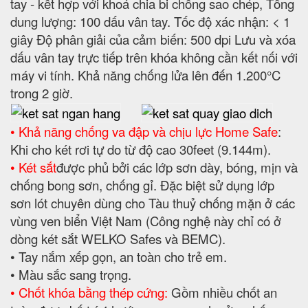
tay - kết hợp với khoá chia bi chống sao chép, Tổng
dung lượng: 100 dấu vân tay. Tốc độ xác nhận: < 1
giây Độ phân giải của cảm biến: 500 dpi Lưu và xóa
dấu vân tay trực tiếp trên khóa không cần kết nối với
máy vi tính. Khả năng chống lửa lên đến 1.200°C
trong 2 giờ.
• Khả năng chống va đập và chịu lực Home Safe
:
Khi cho két rơi tự do từ độ cao 30feet (9.144m).
• Két sắt
được phủ bởi các lớp sơn dày, bóng, mịn và
chống bong sơn, chống gỉ. Đặc biệt sử dụng lớp
sơn lót chuyên dùng cho Tàu thuỷ chống mặn ở các
vùng ven biển Việt Nam (Công nghệ này chỉ có ở
dòng két sắt WELKO Safes và BEMC).
• Tay nắm xếp gọn, an toàn cho trẻ em.
• Màu sắc sang trọng.
• Chốt khóa bằng thép cứng:
Gồm nhiều chốt an