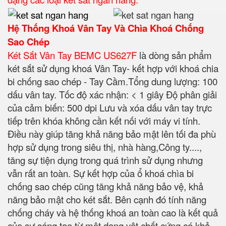
Hệ Thống Khoá Vân Tay Và Chìa Khoá Chống
Sao Chép
Két Sắt Vân Tay BEMC US627F
là dòng sản phẩm
két sắt sử dụng khoá Vân Tay- kết hợp với khoá chia
bi chống sao chép - Tay Cầm.
Tổng dung lượng: 100
dấu vân tay.
Tốc độ xác nhận: < 1 giây Độ phân giải
của cảm biến: 500 dpi Lưu và xóa dấu vân tay trực
tiếp trên khóa không cần kết nối với máy vi tính.
Điều này giúp tăng khả năng bảo mật lên tối đa phù
hợp sử dụng trong siêu thị, nhà hàng,Công ty....,
tăng sự tiện dụng trong quá trình sử dụng nhưng
vẫn rất an toàn. Sự kết hợp của ổ khoá chìa bi
chống sao chép cũng tăng khả năng bảo vệ, khả
năng bảo mật cho két sắt. Bên cạnh đó tính năng
chống cháy và hệ thống khoá an toàn cao là kết quả
của sự sáng tạo từ một dạng vật chất cứng có khả