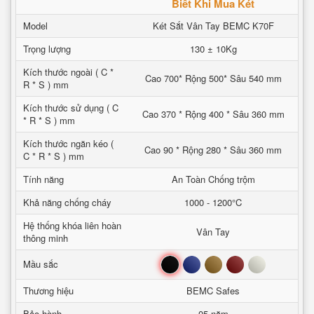
Biết Khi Mua Két
Model
Két Sắt Vân Tay BEMC K70F
Trọng lượng
130 ± 10Kg
Kích thước ngoài ( C *
Cao 700* Rộng 500* Sâu 540 mm
R * S ) mm
Kích thước sử dụng ( C
Cao 370 * Rộng 400 * Sâu 360 mm
* R * S ) mm
Kích thước ngăn kéo (
Cao 90 * Rộng 280 * Sâu 360 mm
C * R * S ) mm
Tính năng
An Toàn Chống trộm
Khả năng chống cháy
1000 - 1200°C
Hệ thống khóa liên hoàn
Vân Tay
thông minh
Đen
Xanh
Nâu
Đỏ
Trắng
Mầu sắc
Thương hiệu
BEMC Safes
Bảo hành
05 năm