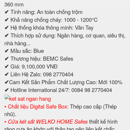
360 mm
✔
Tính năng: An toàn chống trộm
✔
Khả năng chống cháy: 1000 - 1200°C
✔
Hệ thống khóa thông minh: Vân Tay
✔
Thích hợp sử dụng: Ngân hàng, cơ quan, siêu thị,
nhà hàng...
✔
Mầu sắc: Blue
✔
Thương hiệu: BEMC Safes
✔
Giá: 9,100,000 VNĐ
✔
Liên Hệ Zalo: 098 2770404
✔
Cam Kết Sản Phẩm Chất Lượng Cao: Mới 100%
✔
Hotline International 24/7: 0084 98 2770404
• Chất liệu Digital Safe Box:
Thép cao cấp (Thép
nhũ).
•
Cửa két sắt WELKO HOME Safes
thiết kế hình
răng cưa ăn khớp với thân tạo nên liên kết chắc