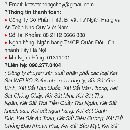
? Email:
ketsatchongchay@gmail.com
?Thông tin thanh toán:
♦️
Công Ty Cổ Phần Thiết Bị Vật Tư Ngân Hàng và
An Toàn Kho Qũy Việt Nam
♦️
Số Tài Khoản: 88 2112 6666 888
♦️
Ngân hàng: Ngân hàng TMCP Quân Đội - Chi
nhánh Tây Hà Nội
♦️
Mã Ngân Hàng: 01311001
?Liên hệ: 098.277.0404
( Công ty chuyên sản xuất phân phối các loại Két
Sắt WELKO Safes cho các công ty, Két Sắt Gia
Đình, Két Sắt Hàn Quốc, Két Sắt Văn Phòng, Két
Sắt Chống Cháy, Két Sắt Mini, Két Sắt Thu
Ngân, Két Sắt Thả Tiền Quầy Thu Ngân, Két Sắt
khách sạn, Két sắt ngân hàng, Két Sắt Cánh
Đúc, Két Sắt An Toàn, Két Sắt Siêu Cường, Két Sắt
Chống Đập Khoan Phá, Két Sắt Bảo Mật, Két Sắt