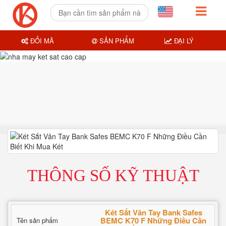
ĐỔI MÃ
SẢN PHẨM
ĐẠI LÝ
THÔNG SỐ KỸ THUẬT
Két Sắt Vân Tay Bank Safes
BEMC K70 F Những Điều Cần
Tên sản phẩm