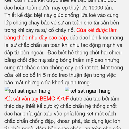
đặc hoàn toàn dưới máy ép thuỷ lực 10000 tấn.
Thiết kế đặc biệt này giúp chống lửa loè vào cùng
lớp chống cháy bảo vệ sự an toàn cho tài sản bên
trong khi xảy ra sự cố cháy nổ.
Cửa két được làm
bằng thép nhũ dày cao cấp
, đúc đặc liên khối mang
lại sự chắc chắn an toàn khi chịu tác động mạnh va
đập từ bên ngoài. Đặc biệt hệ thống chốt hai chiều
bằng chốt đặc mạ sáng bóng thẩm mỹ cao nhưng
cũng rất chắc chắn chống cạy phá rất tốt. Mặt trong
cửa két có bố trí 5 móc treo thuận tiện trong việc
bảo mật những chìa khoá quan trọng.
Két sắt vân tay BEMC K70F
được cấu tạo bởi tấm
thép dày thiết kế cực kỳ chắc chắn hệ thống chốt
đặc hai phía gắn xâu vào phía lòng két một cách
chắc chắn chống đập, khoan phá, tác dụng lực lớn
từ phía ngoài đảm bảo chắc chắn, an toàn cho các