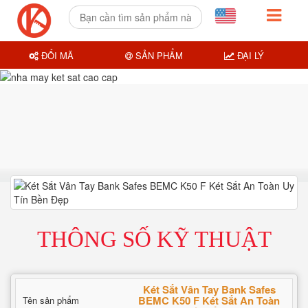
ĐỔI MÃ
SẢN PHẨM
ĐẠI LÝ
THÔNG SỐ KỸ THUẬT
Két Sắt Vân Tay Bank Safes
BEMC K50 F Két Sắt An Toàn
Tên sản phẩm