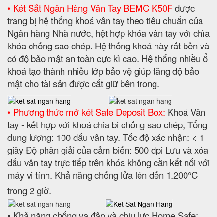
• Két Sắt Ngân Hàng Vân Tay BEMC K50F
được
trang bị hệ thống khoá vân tay theo tiêu chuẩn của
Ngân hàng Nhà nước, hệt hợp khóa vân tay với chìa
khóa chống sao chép. Hệ thống khoá này rất bền và
có độ bảo mật an toàn cực kì cao. Hệ thống nhiều ổ
khoá tạo thành nhiều lớp bảo vệ giúp tăng độ bảo
mật cho tài sản được cất giữ bên trong.
• Phương thức mở két Safe Deposit Box:
Khoá Vân
tay - kết hợp với khoá chia bi chống sao chép, Tổng
dung lượng: 100 dấu vân tay. Tốc độ xác nhận: < 1
giây Độ phân giải của cảm biến: 500 dpi Lưu và xóa
dấu vân tay trực tiếp trên khóa không cần kết nối với
máy vi tính. Khả năng chống lửa lên đến 1.200°C
trong 2 giờ.
• Khả năng chống va đập và chịu lực Home Safe: