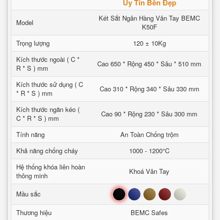
Uy Tín Bền Đẹp
Két Sắt Ngân Hàng Vân Tay BEMC
Model
K50F
Trọng lượng
120 ± 10Kg
Kích thước ngoài ( C *
Cao 650 * Rộng 450 * Sâu * 510 mm
R * S ) mm
Kích thước sử dụng ( C
Cao 310 * Rộng 340 * Sâu 330 mm
* R * S ) mm
Kích thước ngăn kéo (
Cao 90 * Rộng 230 * Sâu 300 mm
C * R * S ) mm
Tính năng
An Toàn Chống trộm
Khả năng chống cháy
1000 - 1200°C
Hệ thống khóa liên hoàn
Khoá Vân Tay
thông minh
Đen
Xanh
Nâu
Đỏ
Trắng
Mầu sắc
Thương hiệu
BEMC Safes