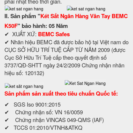
phai nhạt theo thời gian.
II. Sản phẩm "
Két Sắt Ngân Hàng Vân Tay BEMC
K50F
" bảo hành: 05 Năm
✔ XUẤT XỨ:
BEMC Safes
✔ Nhãn hiệu BEMC đã được bảo hộ tại Việt nam do
CỤC SỞ HỮU TRÍ TUỆ CẤP TỪ NĂM 2009 (được
Cục Sở Hữu Trí Tuệ cấp theo quyết định số
3737/QĐ-SHTT ngày 24/2/2009 Chứng nhận nhãn
hiệu số: 120132)
Sản phẩm sản xuất theo tiêu chuẩn Quốc tế:
✔ SGS Iso 9001:2015
✔ Chứng nhận số: VN 16/0059
✔ Chứng nhận VINCAS 049-QMS (IAF)
✔ TCCS 01:2010/VTNH&ATKQ