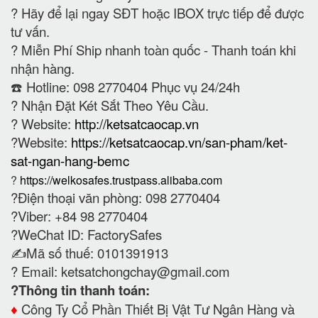
?
Hãy để lại ngay SĐT hoặc IBOX trực tiếp để được
tư vấn.
?
Miễn Phí Ship nhanh toàn quốc - Thanh toán khi
nhận hàng.
☎️ Hotline: 098 2770404 Phục vụ 24/24h
?
Nhận Đặt Két Sắt Theo Yêu Cầu.
? Website:
http://ketsatcaocap.vn
?Website:
https://ketsatcaocap.vn/san-pham/ket-
sat-ngan-hang-bemc
?
https://welkosafes.trustpass.alibaba.com
?Điện thoại văn phòng: 098 2770404
?Viber: +84 98 2770404
?WeChat ID: FactorySafes
✍️Mã số thuế: 0101391913
? Email:
ketsatchongchay@gmail.com
?Thông tin thanh toán:
♦️
Công Ty Cổ Phần Thiết Bị Vật Tư Ngân Hàng và