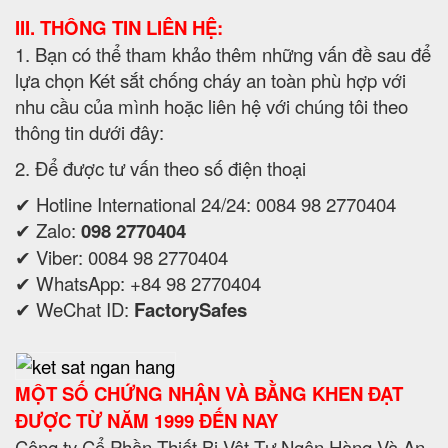
III. THÔNG TIN LIÊN HỆ:
1. Bạn có thể tham khảo thêm những vấn đề sau để
lựa chọn Két sắt chống cháy an toàn phù hợp với
nhu cầu của mình hoặc liên hệ với chúng tôi theo
thông tin dưới đây:
2. Để được tư vấn theo số điện thoại
✔ Hotline International 24/24: 0084 98 2770404
✔ Zalo:
098 2770404
✔ Viber: 0084 98 2770404
✔ WhatsApp: +84 98 2770404
✔ WeChat ID:
FactorySafes
MỘT SỐ CHỨNG NHẬN VÀ BẰNG KHEN ĐẠT
ĐƯỢC TỪ NĂM 1999 ĐẾN NAY
Công ty Cổ Phần Thiết Bị Vật Tư Ngân Hàng Và An