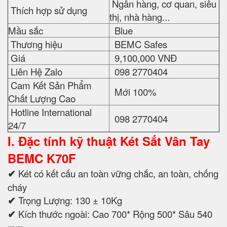
Ngân hàng, cơ quan, siêu
Thích hợp sử dụng
thị, nhà hàng...
Mầu sắc
Blue
Thương hiệu
BEMC Safes
Giá
9,100,000 VNĐ
Liên Hệ Zalo
098 2770404
Cam Kết Sản Phẩm
Mới 100%
Chất Lượng Cao
Hotline International
098 2770404
24/7
I. Đặc tính kỹ thuật
Két Sắt Vân Tay
BEMC K70F
✔
Két có kết cấu an toàn vững chắc, an toàn, chống
cháy
✔
Trọng Lượng: 130 ± 10Kg
✔
Kích thước ngoài: Cao 700* Rộng 500* Sâu 540