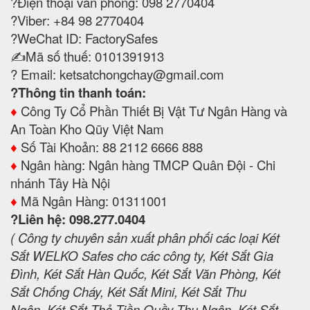
?Điện thoại văn phòng: 098 2770404
?Viber: +84 98 2770404
?WeChat ID: FactorySafes
✍️Mã số thuế: 0101391913
? Email:
ketsatchongchay@gmail.com
?Thông tin thanh toán:
♦️
Công Ty Cổ Phần Thiết Bị Vật Tư Ngân Hàng và
An Toàn Kho Qũy Việt Nam
♦️
Số Tài Khoản: 88 2112 6666 888
♦️
Ngân hàng: Ngân hàng TMCP Quân Đội - Chi
nhánh Tây Hà Nội
♦️
Mã Ngân Hàng: 01311001
?Liên hệ: 098.277.0404
( Công ty chuyên sản xuất phân phối các loại Két
Sắt WELKO Safes cho các công ty, Két Sắt Gia
Đình, Két Sắt Hàn Quốc, Két Sắt Văn Phòng, Két
Sắt Chống Cháy, Két Sắt Mini, Két Sắt Thu
Ngân, Két Sắt Thả Tiền Quầy Thu Ngân, Két Sắt