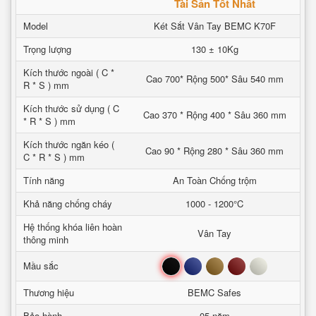
Tài Sản Tốt Nhất
Model
Két Sắt Vân Tay BEMC K70F
Trọng lượng
130 ± 10Kg
Kích thước ngoài ( C *
Cao 700* Rộng 500* Sâu 540 mm
R * S ) mm
Kích thước sử dụng ( C
Cao 370 * Rộng 400 * Sâu 360 mm
* R * S ) mm
Kích thước ngăn kéo (
Cao 90 * Rộng 280 * Sâu 360 mm
C * R * S ) mm
Tính năng
An Toàn Chống trộm
Khả năng chống cháy
1000 - 1200°C
Hệ thống khóa liên hoàn
Vân Tay
thông minh
Đen
Xanh
Nâu
Đỏ
Trắng
Mầu sắc
Thương hiệu
BEMC Safes
Bảo hành
05 năm