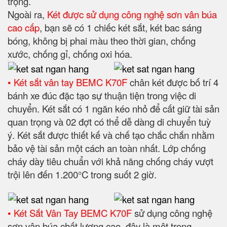
trọng.
Ngoài ra,
Két được sử dụng công nghệ sơn vân búa
cao cấp
, bạn sẽ có 1 chiếc két sắt, két bac sáng
bóng, không bị phai màu theo thời gian, chống
xước, chống gỉ, chống oxi hóa.
• Két sắt vân tay BEMC K70F
chân két được bố trí 4
bánh xe đúc đặc tạo sự thuận tiện trong việc di
chuyển. Két sắt có 1 ngăn kéo nhỏ để cất giữ tài sản
quan trọng và 02 đợt có thể dễ dàng di chuyển tuỳ
ý. Két sắt được thiết kế và chế tạo chắc chắn nhằm
bảo vệ tài sản một cách an toàn nhất. Lớp chống
cháy dày tiêu chuẩn với khả năng chống cháy vượt
trội lên đến 1.200°C trong suốt 2 giờ.
• Két Sắt Vân Tay BEMC K70F
sử dụng công nghệ
sơn vân búa chất lượng cao, đây là một trong