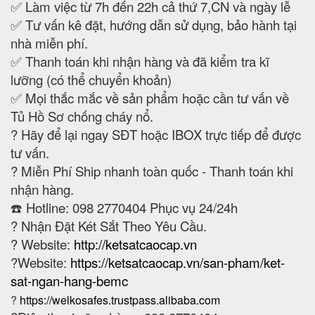
✅ Làm việc từ 7h đến 22h cả thứ 7,CN và ngày lễ
✅ Tư vấn kê đặt, hướng dẫn sử dụng, bảo hành tại
nhà miễn phí.
✅ Thanh toán khi nhận hàng và đã kiểm tra kĩ
lưỡng (có thể chuyển khoản)
✅ Mọi thắc mắc về sản phẩm hoặc cần tư vấn về
Tủ Hồ Sơ chống cháy nổ.
?
Hãy để lại ngay SĐT hoặc IBOX trực tiếp để được
tư vấn.
?
Miễn Phí Ship nhanh toàn quốc - Thanh toán khi
nhận hàng.
☎️ Hotline: 098 2770404 Phục vụ 24/24h
?
Nhận Đặt Két Sắt Theo Yêu Cầu.
? Website:
http://ketsatcaocap.vn
?Website:
https://ketsatcaocap.vn/san-pham/ket-
sat-ngan-hang-bemc
?
https://welkosafes.trustpass.alibaba.com