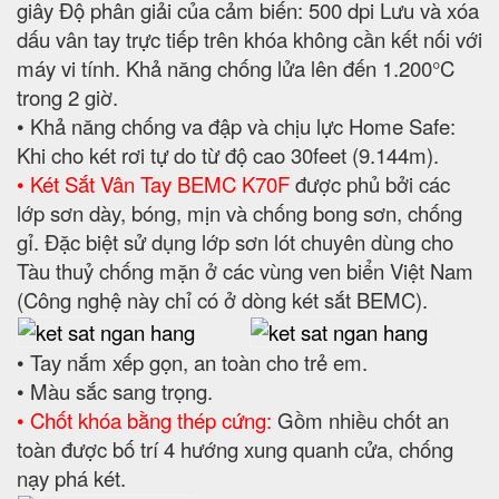
giây Độ phân giải của cảm biến: 500 dpi Lưu và xóa
dấu vân tay trực tiếp trên khóa không cần kết nối với
máy vi tính. Khả năng chống lửa lên đến 1.200°C
trong 2 giờ.
• Khả năng chống va đập và chịu lực Home Safe:
Khi cho két rơi tự do từ độ cao 30feet (9.144m).
• Két Sắt Vân Tay BEMC K70F
được phủ bởi các
lớp sơn dày, bóng, mịn và chống bong sơn, chống
gỉ. Đặc biệt sử dụng lớp sơn lót chuyên dùng cho
Tàu thuỷ chống mặn ở các vùng ven biển Việt Nam
(Công nghệ này chỉ có ở dòng két sắt BEMC).
• Tay nắm xếp gọn, an toàn cho trẻ em.
• Màu sắc sang trọng.
• Chốt khóa bằng thép cứng:
Gồm nhiều chốt an
toàn được bố trí 4 hướng xung quanh cửa, chống
nạy phá két.