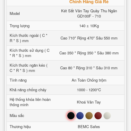
Chính Hãng Giá Rẻ
Két Sắt Vân Tay Quầy Thu Ngân
Model
GD100F - 710
Trọng lượng
140 ± 10Kg
Kích thước ngoài ( C *
Cao 710* Rộng 470* Sâu 550 mm
R * S ) mm
Kích thước sử dụng ( C
Cao 350 * Rộng 350 * Sâu 380 mm
* R * S ) mm
Kích thước ngăn kéo (
Cao 80 * Rộng 310 * Sâu 310 mm
C * R * S ) mm
Tính năng
An Toàn Chống trộm
Khả năng chống cháy
1000 - 1200°C
Hệ thống khóa liên hoàn
Khoá Vân Tay
thông minh
Đen
Xanh
Nâu
Đỏ
Trắng
Mầu sắc
Thương hiệu
BEMC Safes