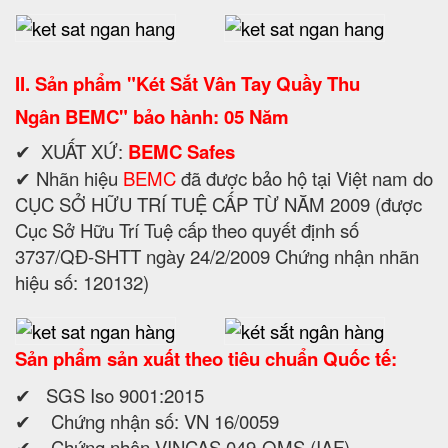
II. Sản phẩm "
Két Sắt
Vân Tay
Quầy Thu
Ngân
BEMC
" bảo hành: 05 Năm
✔ XUẤT XỨ:
BEMC Safes
✔ Nhãn hiệu
BEMC
đã được bảo hộ tại Việt nam do
CỤC SỞ HỮU TRÍ TUỆ CẤP TỪ NĂM 2009 (được
Cục Sở Hữu Trí Tuệ cấp theo quyết định số
3737/QĐ-SHTT ngày 24/2/2009 Chứng nhận nhãn
hiệu số: 120132)
Sản phẩm sản xuất theo tiêu chuẩn Quốc tế:
✔ SGS Iso 9001:2015
✔ Chứng nhận số: VN 16/0059
✔ Chứng nhận VINCAS 049-QMS (IAF)