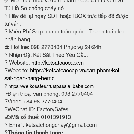
Tủ Hồ Sơ chống cháy nổ.
?
Hãy để lại ngay SĐT hoặc IBOX trực tiếp để được
tư vấn.
?
Miễn Phí Ship nhanh toàn quốc - Thanh toán khi
nhận hàng.
☎️ Hotline: 098 2770404 Phục vụ 24/24h
?
Nhận Đặt Két Sắt Theo Yêu Cầu.
? Website:
http://ketsatcaocap.vn
?Website:
https://ketsatcaocap.vn/san-pham/ket-
sat-ngan-hang-bemc
?
https://welkosafes.trustpass.alibaba.com
?Điện thoại văn phòng: 098 2770404
?Viber: +84 98 2770404
?WeChat ID: FactorySafes
✍️Mã số thuế: 0101391913
? Email:
ketsatchongchay@gmail.com
?Thông tin thanh toán: