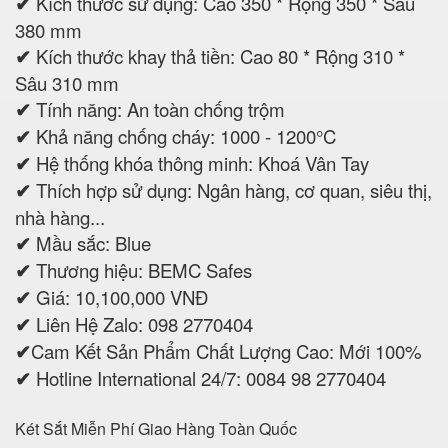
✔
Kích thước sử dụng: Cao 350 * Rộng 350 * Sâu
380 mm
✔
Kích thước khay thả tiền: Cao 80 * Rộng 310 *
Sâu 310 mm
✔
Tính năng: An toàn chống trộm
✔
Khả năng chống cháy: 1000 - 1200°C
✔
Hệ thống khóa thông minh: Khoá Vân Tay
✔
Thích hợp sử dụng: Ngân hàng, cơ quan, siêu thị,
nhà hàng...
✔
Mầu sắc: Blue
✔
Thương hiệu: BEMC Safes
✔
Giá: 10,100,000 VNĐ
✔
Liên Hệ Zalo: 098 2770404
✔
Cam Kết Sản Phẩm Chất Lượng Cao: Mới 100%
✔
Hotline International 24/7: 0084 98 2770404
Két Sắt Miễn Phí Giao Hàng Toàn Quốc