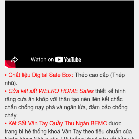
• Chất liệu Digital Safe Box:
Thép cao cấp (Thép
nhũ).
•
Cửa két sắt WELKO HOME Safes
thiết kế hình
răng cưa ăn khớp với thân tạo nên liên kết chắc
chắn chống nạy phá và ngăn lửa, đảm bảo chống
cháy.
• Két Sắt Vân Tay Quầy Thu Ngân BEMC
được
trang bị hệ thống khoá Vân Tay theo tiêu chuẩn của
Ngân hàng Nhà nước. Hệ thống khoá này rất bền và