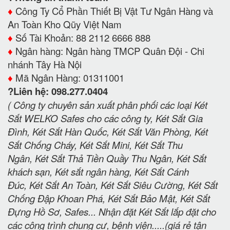
♦️
Công Ty Cổ Phần Thiết Bị Vật Tư Ngân Hàng và
An Toàn Kho Qũy Việt Nam
♦️
Số Tài Khoản: 88 2112 6666 888
♦️
Ngân hàng: Ngân hàng TMCP Quân Đội - Chi
nhánh Tây Hà Nội
♦️
Mã Ngân Hàng: 01311001
?Liên hệ: 098.277.0404
( Công ty chuyên sản xuất phân phối các loại Két
Sắt WELKO Safes cho các công ty, Két Sắt Gia
Đình, Két Sắt Hàn Quốc, Két Sắt Văn Phòng, Két
Sắt Chống Cháy, Két Sắt Mini, Két Sắt Thu
Ngân, Két Sắt Thả Tiền Quầy Thu Ngân, Két Sắt
khách sạn, Két sắt ngân hàng, Két Sắt Cánh
Đúc, Két Sắt An Toàn, Két Sắt Siêu Cường, Két Sắt
Chống Đập Khoan Phá, Két Sắt Bảo Mật, Két Sắt
Đựng Hồ Sơ, Safes... Nhận đặt Két Sắt lắp đặt cho
các công trình chung cư, bệnh viện.....(giá rẻ tận