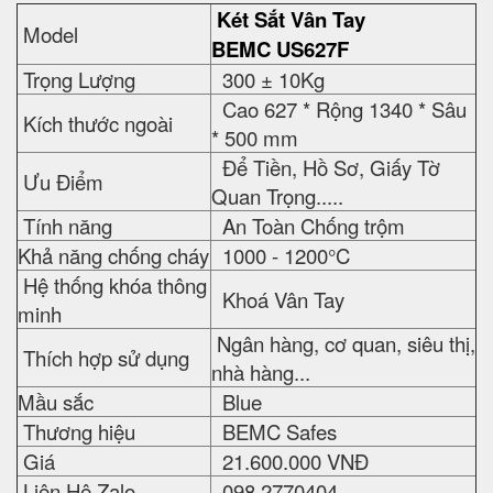
Liên Hệ Zalo
098 2770404
Cam Kết Sản Phẩm
Mới 100%
Chất Lượng Cao
Hotline International
098 2770404
24/7
I. Đặc Tính Kỹ Thuật
Két Sắt Vân Tay
BEMC
US627F
✔
Két có kết cấu an toàn vững chắc, an toàn, chống
cháy
✔
Trọng Lượng: 300± 10Kg
✔
Kích thước ngoài: Cao 627 * Rộng 1340 * Sâu *
500 mm
✔
Ưu điểm:
Để Tiền, Hồ Sơ, Giấy Tờ Quan
Trọng.....
✔
Tính năng: An toàn chống trộm
✔
Khả năng chống cháy: 1000 - 1200°C
✔
Hệ thống khóa thông minh: Khoá Vân Tay