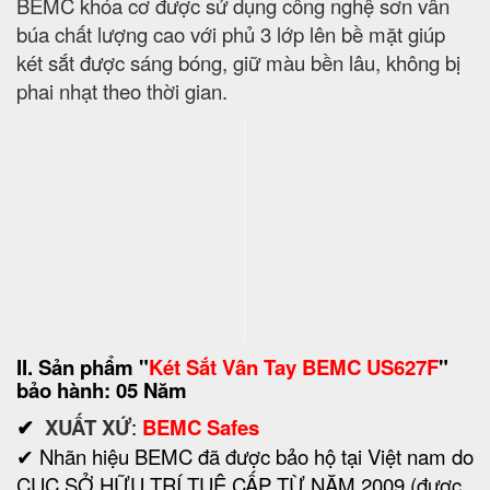
CỤC SỞ HỮU TRÍ TUỆ CẤP TỪ NĂM 2009 (được
Cục Sở Hữu Trí Tuệ cấp theo quyết định số
3737/QĐ-SHTT ngày 24/2/2009 Chứng nhận nhãn
hiệu số: 120132)
Sản phẩm sản xuất theo tiêu chuẩn Quốc tế:
✔ SGS Iso 9001:2015
✔ Chứng nhận số: VN 16/0059
✔ Chứng nhận VINCAS 049-QMS (IAF)