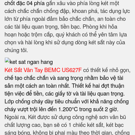
chốt đặc 04 phía
gắn xâu vào phía lòng két một
cách chắc chắn chống đập, khoan phá, tác dụng lực
lớn từ phía ngoài đảm bảo chắc chắn, an toàn cho
các tài liệu quan trọng, tiền bạc. Phòng khi hỏa
hoạn hoặc trộm cắp, quý khách có thể yên tâm lựa
chọn và hài lòng khi sử dụng dòng két sắt này của
chúng tôi.
Két Sắt Vân Tay BEMC US627F
có thiết kế nhỏ gọn,
chế tạo chắc chắn
và sang trọng
nhằm bảo vệ tài
sản một cách an toàn nhất
. Thiết kế hai đợt thuận
tiện việc để tiền, các giấy tờ và tài liệu quan trọng.
Lớp chống cháy dày tiêu chuẩn với khả năng chống
cháy vượt trội lên đến 1.200°C trong suốt 2 giờ.
Ngoài ra, Két được sử dụng công nghệ sơn vân bũ
chất lượng cao, bạn sẽ có 1 chiếc két sắt, két bạc
sáng bóng, không bị phai màu theo thời gian, chống