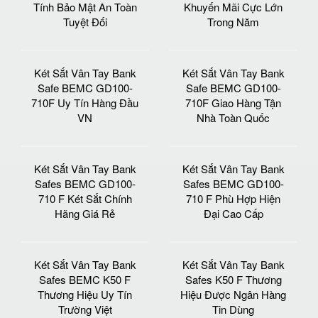
Trường Việt
Tin Dùng
Két Sắt Vân Tay Bank
Két Sắt Vân Tay Bank
Safes BEMC K50 F Két
Safes BEMC K50 F Két
Sắt An Toàn Uy Tín
Sắt An Toàn Xuất Khẩu
Bền Đẹp
Đi Mỹ
Két Sắt Vân Tay Bank
Két Sắt Vân Tay Bank
Safes BEMC K70 F Hệ
Safes BEMC K70 F
Thống Khoá Vân Tay
Cung Cấp Két Sắt
Thông Minh
Chính Hãng Tốt
Két Sắt Vân Tay Bank
Két Sắt Vân Tay Bank
Safe BEMC K70 F Tiện
Safes BEMC K70 F
Dụng Bảo Vệ Tài Sản
Những Điều Cần Biết
Tốt Nhất
Khi Mua Két