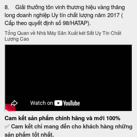
sản phẩm tốt nhất.
✅ Làm việc từ 7h đến 22h cả thứ 7,CN và ngày lễ
✅ Tư vấn kê đặt, hướng dẫn sử dụng, bảo hành tại
nhà miễn phí.
✅ Thanh toán khi nhận hàng và đã kiểm tra kĩ
lưỡng (có thể chuyển khoản)
✅ Mọi thắc mắc về sản phẩm hoặc cần tư vấn về
Tủ Hồ Sơ chống cháy nổ.
?
Hãy để lại ngay SĐT hoặc IBOX trực tiếp để được
tư vấn.
?
Miễn Phí Ship nhanh toàn quốc - Thanh toán khi
nhận hàng.
☎️ Hotline: 098 2770404 Phục vụ 24/24h
?
Nhận Đặt Két Sắt Theo Yêu Cầu.
? Website:
http://ketsatcaocap.vn
?Website:
https://ketsatcaocap.vn/san-pham/ket-
sat-ngan-hang-bemc