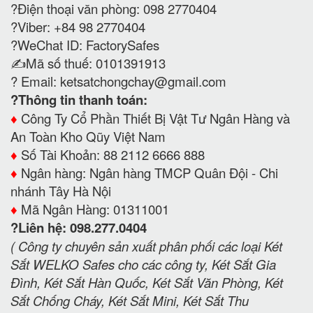
Ngân, Két Sắt Thả Tiền Quầy Thu Ngân, Két Sắt
khách sạn, Két sắt ngân hàng, Két Sắt Cánh
Đúc, Két Sắt An Toàn, Két Sắt Siêu Cường, Két Sắt
Chống Đập Khoan Phá, Két Sắt Bảo Mật, Két Sắt
Đựng Hồ Sơ, Safes... Nhận đặt Két Sắt lắp đặt cho
các công trình chung cư, bệnh viện.....(giá rẻ tận
gốc )
Nhà Máy Sản Xuất Két Sắt WELKO Safes & Két
Bạc - Két Sắt Xuất Khẩu Mỹ Lớn Nhất Việt Nam.
Phục vụ tận tình chu đáo 24/24:
098 2770404
giao
hàng tận nơi. Kể cả ngày lễ.
"
Luôn luôn mang lại sự hài lòng mong đợi đến
khách hàng
"
Tủ Sắt - Két Sắt Giao Hàng Miễn Phí Toàn Quốc