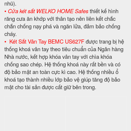
• Phương thức mở két Safe Deposit Box:
Khoá Vân
tay - kết hợp với khoá chia bi chống sao chép, Tổng
dung lượng: 100 dấu vân tay. Tốc độ xác nhận: < 1
giây Độ phân giải của cảm biến: 500 dpi Lưu và xóa
dấu vân tay trực tiếp trên khóa không cần kết nối với
máy vi tính. Khả năng chống lửa lên đến 1.200°C
trong 2 giờ.