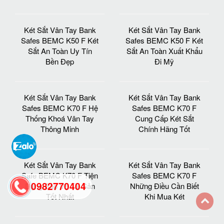
Két Sắt Vân Tay Bank
Két Sắt Vân Tay Bank
Safes BEMC K90 F Hệ
Safe BEMC K90 F Nhà
Thống Phân Phối Chính
Sản Xuất Két Sắt Hàng
Hãng TQ
Đầu VN
Két Sắt Vân Tay Bank
Két Sắt Vân Tay Bank
Safes BEMC K90 F Có
Safes BEMC K90 F
Két Không Còn Nỗi Lo
Thiết Kế Hiện Đại Bậc
Mất Tiền
Nhất VN
Két Sắt Vân Tay Bank
Két Sắt Vân Tay Bank
Safes BEMC K130 F
Safes BEMC K130 F Sỉ
Sử Dụng vân tay Và
Lẻ Loại Két Sắt Chính
Khóa Chìa
Hãng
0982770404
back
Két Sắt Vân Tay Bank
Két Sắt Vân Tay Bank