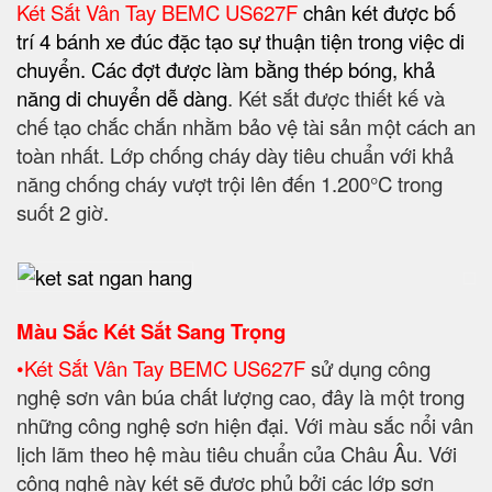
Màu Sắc Két Sắt Sang Trọng
•
Két Sắt Vân Tay BEMC US627F
sử dụng công
nghệ sơn vân búa chất lượng cao, đây là một trong
những công nghệ sơn hiện đại. Với màu sắc nổi vân
lịch lãm theo hệ màu tiêu chuẩn của Châu Âu. Với
công nghệ này két sẽ được phủ bởi các lớp sơn
đều, dày và bóng mịn, chống gỉ và đặc biệt rất bền
màu theo thời gian. Ở lớp sơn lót dùng các loại sơn
chuyên dụng cho tàu thuỷ nên có khả năng chống
mặn tốt, phù hợp cho các vùng ven biển.
Chất Lượng Tiêu Chuẩn Quốc Tế
ISO 9001:2015
• Két sắt Safe Box:
Được sản xuất theo tiêu chuẩn
Châu Âu và quy trình quản lý hệ thống chất lượng