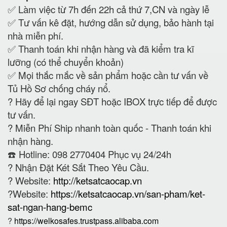
?
https://welkosafes.trustpass.alibaba.com
?Điện thoại văn phòng: 098 2770404
?Viber: +84 98 2770404
?WeChat ID: FactorySafes
✍️Mã số thuế: 0101391913
? Email:
ketsatchongchay@gmail.com
?Thông tin thanh toán:
♦️
Công Ty Cổ Phần Thiết Bị Vật Tư Ngân Hàng và
An Toàn Kho Qũy Việt Nam
♦️
Số Tài Khoản: 88 2112 6666 888
♦️
Ngân hàng: Ngân hàng TMCP Quân Đội - Chi
nhánh Tây Hà Nội
♦️
Mã Ngân Hàng: 01311001
?Liên hệ: 098.277.0404
( Công ty chuyên sản xuất phân phối các loại Két
Sắt WELKO Safes cho các công ty, Két Sắt Gia
Đình, Két Sắt Hàn Quốc, Két Sắt Văn Phòng, Két
Sắt Chống Cháy, Két Sắt Mini, Két Sắt Thu