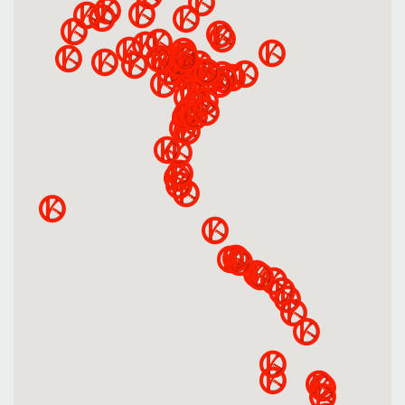
Két Sắt Quầy Giao Dich
-
Ket Sat Quay Giao Dich
Két Sắt Vân Tay Bank
Két Sắt Vân Tay Bank
Safes BEMC 710F
Safes BEMC 710F
Chính Hãng Uy Tín
Chất Lượng Cao
Hàng đầu Tại VN
Chuyên Xuất đi Mỹ
Két Sắt Vân Tay Bank
Két Sắt Vân Tay Bank