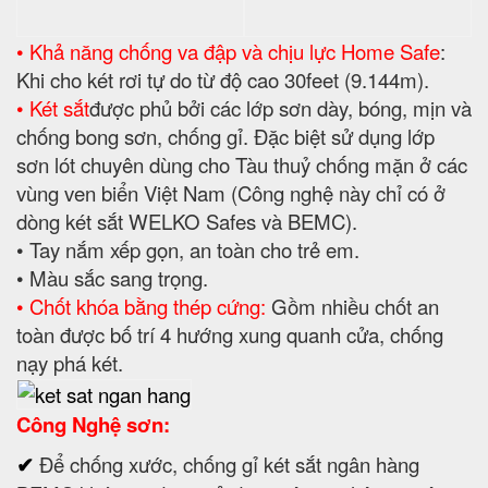
BEMC khóa cơ được sử dụng công nghệ sơn vân
búa chất lượng cao với phủ 3 lớp lên bề mặt giúp
két sắt được sáng bóng, giữ màu bền lâu, không bị
phai nhạt theo thời gian.
II. Sản phẩm "
Két Sắt
Vân Tay BEMC
US627F
"
bảo hành: 05 Năm
✔
XUẤT XỨ
:
BEMC Safes
✔ Nhãn hiệu BEMC đã được bảo hộ tại Việt nam do