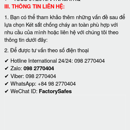
MỘT SỐ CHỨNG NHẬN VÀ BẰNG KHEN ĐẠT
ĐƯỢC TỪ NĂM 1999 ĐẾN NAY
Công ty Cổ Phần Thiết Bị Vật Tư Ngân Hàng Và An
Toàn Kho Quỹ Việt Nam đã được rất nhiều bằng
khen, giấy chứng nhận, thương hiệu vàng do các
ban ngành trao tặng từ năm 2003 đến nay được sơ
lược như sau:
1. Đạt tiêu chuẩn ISO Quốc tế SGS 9001:2015
2. Đạt giải thưởng thương hiệu vàng thăng long (
QĐ16-HATAP ngày 3 tháng 10 năm 2011
3. Bằng khen UBND Thành Phố Hà Nội - Hội