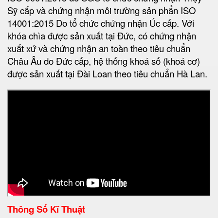
Két Sắt Vân Tay
Model
BEMC
US627F
Trọng Lượng
300 ± 10Kg
Cao 627 * Rộng 1340 * Sâu
Kích thước ngoài
* 500 mm
Để Tiền, Hồ Sơ, Giấy Tờ
Ưu Điểm
Quan Trọng.....
Tính năng
An Toàn Chống trộm
Khả năng chống cháy
1000 - 1200°C
Hệ thống khóa thông
Khoá Vân Tay
minh
Ngân hàng, cơ quan, siêu thị,
Thích hợp sử dụng
nhà hàng...
Mầu sắc
Blue
Thương hiệu
BEMC Safes
Giá
21.600.000 VNĐ