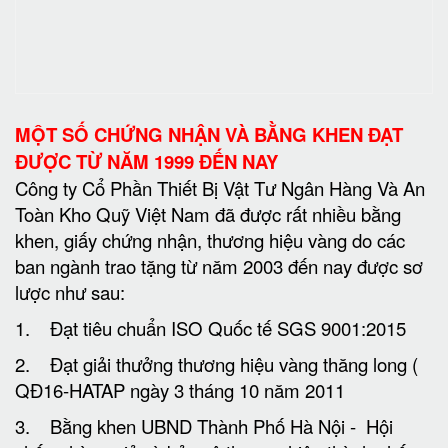
chống hàng giả và bảo vệ thương hiệu thành phố
tặng bằng khen ngày 25 tháng 12 năm 2011
4. Đạt giải thưởng thương hiệu nổi tiếng- chân
chính năn 2011 do UBND thành Phố Hà Nội cấp
phép và chỉ đạo
5. Bằng khen do UBND Thành Phố Hà Nội đã có
thành tích công tác an toàn vệ sinh lao động- phòng
chống cháy nổ theo quyết định số 831/QĐ-UBND
ngày 16 tháng 2 năm 2012
6. Giấy chứng nhận- Ban tổ chức hội chợ Thương
Mại Quốc tế Việt Nam EXPO 2006 tặng Huy
chương vàng ngày 6 tháng 4 năm 2006
7. Giải thưởng Top 100 chất lượng vàng thủ đô
sản phẩm két bạc ngày 1 tháng 10 năm 2012 theo
quyết định khen thưởng số: 37/QĐ – Hatap bảo trợ