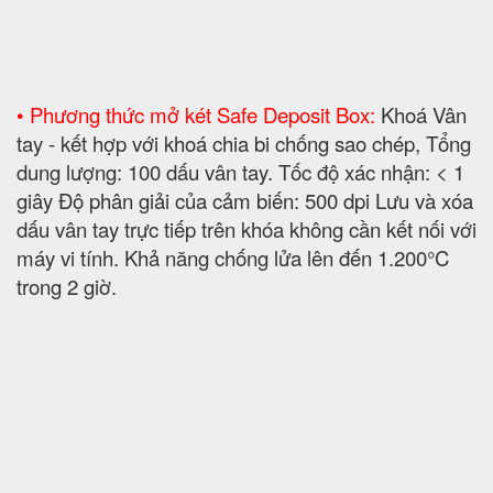
• Khả năng chống va đập và chịu lực Home Safe
:
Khi cho két rơi tự do từ độ cao 30feet (9.144m).
• Két sắt
được phủ bởi các lớp sơn dày, bóng, mịn và
chống bong sơn, chống gỉ. Đặc biệt sử dụng lớp
sơn lót chuyên dùng cho Tàu thuỷ chống mặn ở các
vùng ven biển Việt Nam (Công nghệ này chỉ có ở
dòng két sắt WELKO Safes và BEMC).
• Tay nắm xếp gọn, an toàn cho trẻ em.
• Màu sắc sang trọng.
• Chốt khóa bằng thép cứng:
Gồm nhiều chốt an
toàn được bố trí 4 hướng xung quanh cửa, chống
nạy phá két.
Công Nghệ sơn:
✔
Để chống xước, chống gỉ két sắt ngân hàng