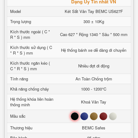
Dạng Uy Tín nhất VN
Model
Két Sắt Vân Tay BEMC US627F
Trọng lượng
300 ± 10Kg
Kích thước ngoài ( C *
Cao 627 * Rộng 1340 * Sâu * 500 mm
R * S ) mm
Kích thước sử dụng ( C
Hệ thống bánh xe dễ dàng di chuyển
* R * S ) mm
Kích thước ngăn kéo (
Nhiều đợt di động
C * R * S ) mm
Tính năng
An Toàn Chống trộm
Khả năng chống cháy
1000 - 1200°C
Hệ thống khóa liên hoàn
Khoá Vân Tay
thông minh
Đen
Xanh
Nâu
Đỏ
Trắng
Mầu sắc
Thương hiệu
BEMC Safes
Bảo hành
05 năm