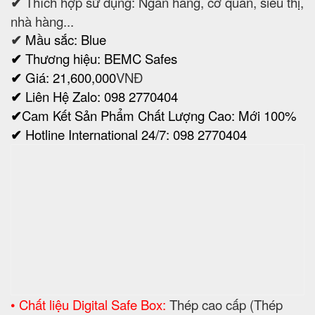
• Chất liệu Digital Safe Box:
Thép cao cấp (Thép
nhũ).
•
Cửa két sắt WELKO HOME Safes
thiết kế hình
răng cưa ăn khớp với thân tạo nên liên kết chắc
chắn chống nạy phá và ngăn lửa, đảm bảo chống
cháy.
• Két Sắt Vân Tay BEMC US627F
được trang bị hệ
thống khoá vân tay theo tiêu chuẩn của Ngân hàng
Nhà nước, kết hợp khóa vân tay với chìa khóa
chống sao chép. Hệ thống khoá này rất bền và có
độ bảo mật an toàn cực kì cao. Hệ thống nhiều ổ
khoá tạo thành nhiều lớp bảo vệ giúp tăng độ bảo
mật cho tài sản được cất giữ bên trong.