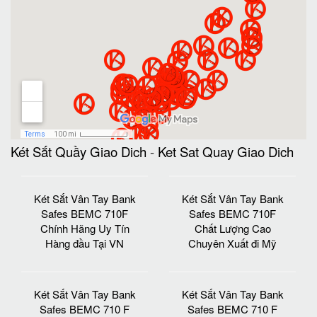
Safes BEMC 710 F
Safes BEMC 710 F
Tính Bảo Mật An Toàn
Khuyến Mãi Cực Lớn
Tuyệt Đối
Trong Năm
Két Sắt Vân Tay Bank
Két Sắt Vân Tay Bank
Safe BEMC GD100-
Safe BEMC GD100-
710F Uy Tín Hàng Đầu
710F Giao Hàng Tận
VN
Nhà Toàn Quốc
Két Sắt Vân Tay Bank
Két Sắt Vân Tay Bank
Safes BEMC GD100-
Safes BEMC GD100-
710 F Két Sắt Chính
710 F Phù Hợp Hiện
Hãng Giá Rẻ
Đại Cao Cấp
Két Sắt Vân Tay Bank
Két Sắt Vân Tay Bank
Safes BEMC K50 F
Safes K50 F Thương
Thương Hiệu Uy Tín
Hiệu Được Ngân Hàng