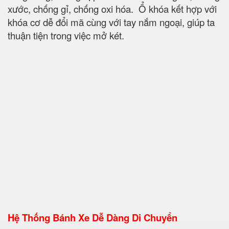
xước, chống gỉ, chống oxi hóa. Ổ khóa kết hợp với
khóa cơ dễ đổi mã cùng với tay nắm ngoại, giúp ta
thuận tiện trong việc mở két.
Hệ Thống Bánh Xe Dễ Dàng Di Chuyển
Két Sắt Vân Tay BEMC US627F
chân két được bố
trí 4 bánh xe đúc đặc tạo sự thuận tiện trong việc di
chuyển. Các đợt được làm bằng thép bóng, khả
năng di chuyển dễ dàng
. Két sắt được thiết kế và
chế tạo chắc chắn nhằm bảo vệ tài sản một cách an
toàn nhất. Lớp chống cháy dày tiêu chuẩn với khả
năng chống cháy vượt trội lên đến 1.200°C trong
suốt 2 giờ.