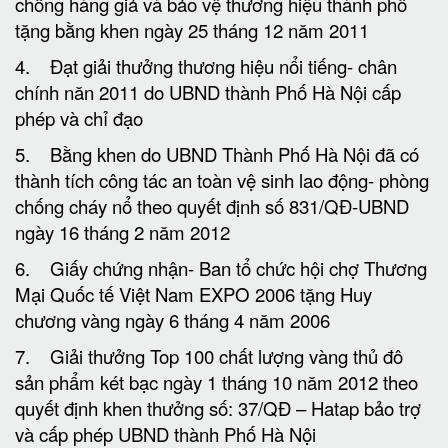
và cấp phép UBND thành Phố Hà Nội
8. Giải thưởng tôn vinh thương hiệu vàng thăng
long doanh nghiệp Uy tín chất lượng năm 2017 (
Cấp theo quyết định số 98/HATAP).
Tổng Quan về Nhà Máy Sản Xuất két Sắt Uy Tín Chất
Lượng Cao
Cam kết
sản phẩm chính hãng và mới 100%
✅
Cam kết
chỉ mang đến cho khách hàng những