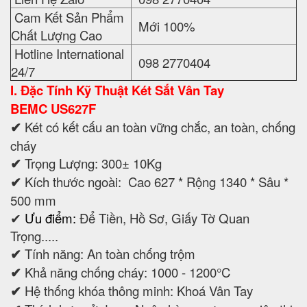
✔
Thích hợp sử dụng: Ngân hàng, cơ quan, siêu thị,
nhà hàng...
✔
Mầu sắc: Blue
✔
Thương hiệu: BEMC Safes
✔
Giá: 21,600,000
VNĐ
✔
Liên Hệ Zalo: 098 2770404
✔
Cam Kết Sản Phẩm Chất Lượng Cao: Mới 100%
✔
Hotline International 24/7: 098 2770404