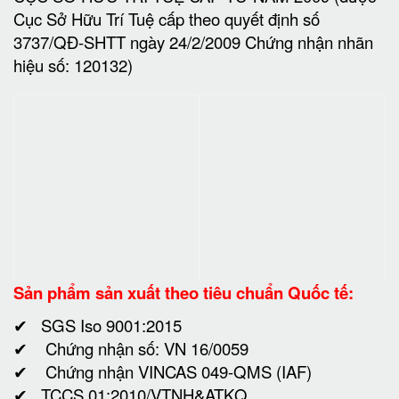
✔ TCCS 01:2010/VTNH&ATKQ
III. THÔNG TIN LIÊN HỆ:
1. Bạn có thể tham khảo thêm những vấn đề sau để
lựa chọn Két sắt chống cháy an toàn phù hợp với
nhu cầu của mình hoặc liên hệ với chúng tôi theo
thông tin dưới đây:
2. Để được tư vấn theo số điện thoại
✔ Hotline International 24/24: 098 2770404
✔ Zalo:
098 2770404
✔ Viber: 098 2770404
✔ WhatsApp: +84 98 2770404
✔ WeChat ID:
FactorySafes