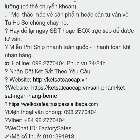
lưỡng (có thể chuyển khoản)
✅ Mọi thắc mắc về sản phẩm hoặc cần tư vấn về
Tủ Hồ Sơ chống cháy nổ.
?
Hãy để lại ngay SĐT hoặc IBOX trực tiếp để được
tư vấn.
?
Miễn Phí Ship nhanh toàn quốc - Thanh toán khi
nhận hàng.
☎️ Hotline: 098 2770404 Phục vụ 24/24h
?
Nhận Đặt Két Sắt Theo Yêu Cầu.
? Website:
http://ketsatcaocap.vn
?Website:
https://ketsatcaocap.vn/san-pham/ket-
sat-ngan-hang-bemc
?
https://welkosafes.trustpass.alibaba.com
?Điện thoại văn phòng: 098 2770404
?Viber: +84 98 2770404
?WeChat ID: FactorySafes
✍️Mã số thuế: 0101391913