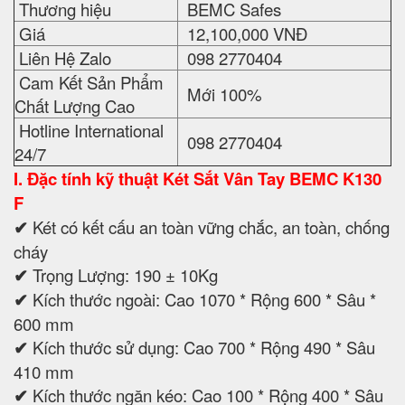
Thương hiệu
BEMC Safes
Giá
12,100,000 VNĐ
Liên Hệ Zalo
098 2770404
Cam Kết Sản Phẩm
Mới 100%
Chất Lượng Cao
Hotline International
098 2770404
24/7
I. Đặc tính kỹ thuật
Két Sắt Vân Tay BEMC K130
F
✔
Két có kết cấu an toàn vững chắc, an toàn, chống
cháy
✔
Trọng Lượng: 190 ± 10Kg
✔
Kích thước ngoài: Cao 1070 * Rộng 600 * Sâu *
600 mm
✔
Kích thước sử dụng: Cao 700 * Rộng 490 * Sâu
410 mm
✔
Kích thước ngăn kéo: Cao 100 * Rộng 400 * Sâu