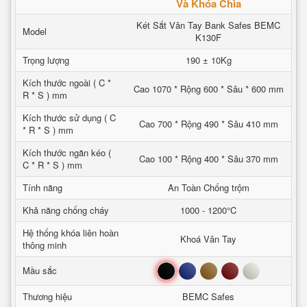
Và Khóa Chìa
Két Sắt Vân Tay Bank Safes BEMC
Model
K130F
Trọng lượng
190 ± 10Kg
Kích thước ngoài ( C *
Cao 1070 * Rộng 600 * Sâu * 600 mm
R * S ) mm
Kích thước sử dụng ( C
Cao 700 * Rộng 490 * Sâu 410 mm
* R * S ) mm
Kích thước ngăn kéo (
Cao 100 * Rộng 400 * Sâu 370 mm
C * R * S ) mm
Tính năng
An Toàn Chống trộm
Khả năng chống cháy
1000 - 1200°C
Hệ thống khóa liên hoàn
Khoá Vân Tay
thông minh
Đen
Xanh
Nâu
Đỏ
Trắng
Mầu sắc
Thương hiệu
BEMC Safes