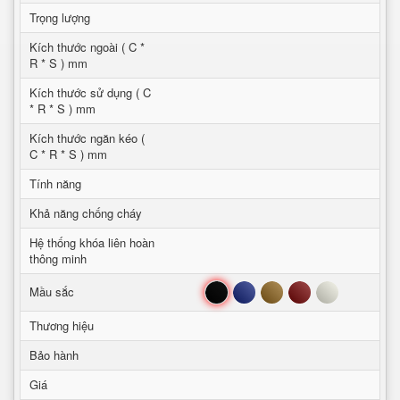
Trọng lượng
Kích thước ngoài ( C *
R * S ) mm
Kích thước sử dụng ( C
* R * S ) mm
Kích thước ngăn kéo (
C * R * S ) mm
Tính năng
Khả năng chống cháy
Hệ thống khóa liên hoàn
thông minh
Đen
Xanh
Nâu
Đỏ
Trắng
Mầu sắc
Thương hiệu
Bảo hành
Giá