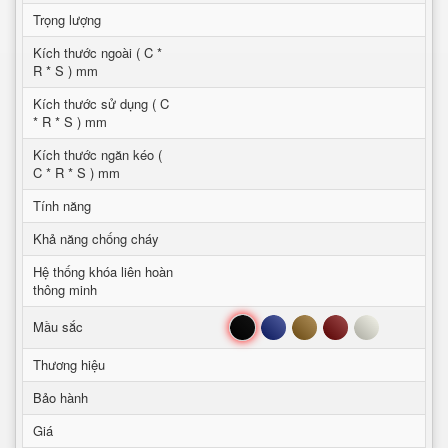
Trọng lượng
Kích thước ngoài ( C *
R * S ) mm
Kích thước sử dụng ( C
* R * S ) mm
Kích thước ngăn kéo (
C * R * S ) mm
Tính năng
Khả năng chống cháy
Hệ thống khóa liên hoàn
thông minh
Đen
Xanh
Nâu
Đỏ
Trắng
Mầu sắc
Thương hiệu
Bảo hành
Giá