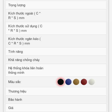
Trọng lượng
Kích thước ngoài ( C *
R * S ) mm
Kích thước sử dụng ( C
* R * S ) mm
Kích thước ngăn kéo (
C * R * S ) mm
Tính năng
Khả năng chống cháy
Hệ thống khóa liên hoàn
thông minh
Đen
Xanh
Nâu
Đỏ
Trắng
Mầu sắc
Thương hiệu
Bảo hành
Giá