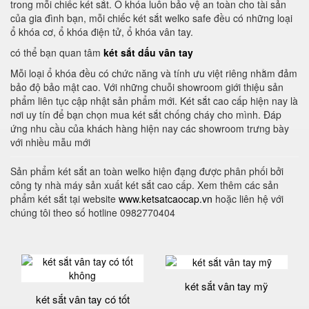
trong mỗi chiếc két sắt. Ổ khóa luôn bảo vệ an toàn cho tài sản
của gia đình bạn, mỗi chiếc két sắt welko safe đều có những loại
ổ khóa cơ, ổ khóa điện tử, ổ khóa vân tay.
có thể bạn quan tâm
két sắt dấu vân tay
Mỗi loại ổ khóa đều có chức năng và tính ưu việt riêng nhằm đảm
bảo độ bảo mật cao. Với những chuỗi showroom giới thiệu sản
phẩm liên tục cập nhật sản phẩm mới. Két sắt cao cấp hiện nay là
nơi uy tín để bạn chọn mua két sắt chống cháy cho mình. Đáp
ứng nhu cầu của khách hàng hiện nay các showroom trưng bày
với nhiều mẫu mới
Sản phẩm két sắt an toàn welko hiện đạng được phân phối bởi
công ty nhà máy sản xuất két sắt cao cấp. Xem thêm các sản
phẩm két sắt tại website
www.ketsatcaocap.vn
hoặc liên hệ với
chúng tôi theo số hotline 0982770404
két sắt vân tay mỹ
két sắt vân tay có tốt