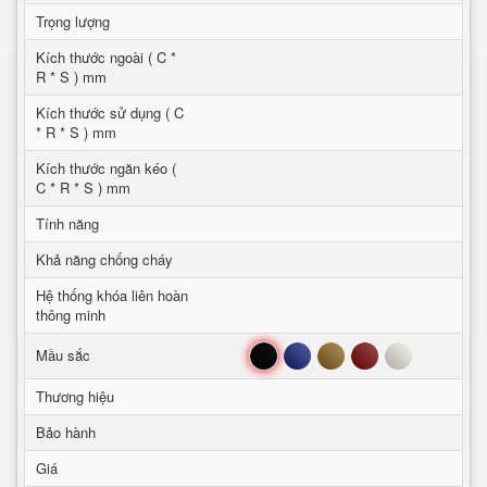
Trọng lượng
Kích thước ngoài ( C *
R * S ) mm
Kích thước sử dụng ( C
* R * S ) mm
Kích thước ngăn kéo (
C * R * S ) mm
Tính năng
Khả năng chống cháy
Hệ thống khóa liên hoàn
thông minh
Đen
Xanh
Nâu
Đỏ
Trắng
Mầu sắc
Thương hiệu
Bảo hành
Giá