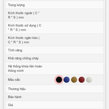
Trọng lượng
Kích thước ngoài ( C *
R * S ) mm
Kích thước sử dụng ( C
* R * S ) mm
Kích thước ngăn kéo (
C * R * S ) mm
Tính năng
Khả năng chống cháy
Hệ thống khóa liên hoàn
thông minh
Đen
Xanh
Nâu
Đỏ
Trắng
Mầu sắc
Thương hiệu
Bảo hành
Giá