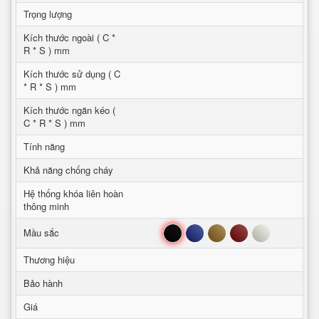
Trọng lượng
Kích thước ngoài ( C *
R * S ) mm
Kích thước sử dụng ( C
* R * S ) mm
Kích thước ngăn kéo (
C * R * S ) mm
Tính năng
Khả năng chống cháy
Hệ thống khóa liên hoàn
thông minh
Đen
Xanh
Nâu
Đỏ
Trắng
Mầu sắc
Thương hiệu
Bảo hành
Giá